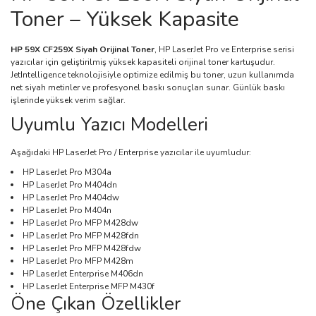
Toner – Yüksek Kapasite
HP 59X CF259X Siyah Orijinal Toner
, HP LaserJet Pro ve Enterprise serisi
yazıcılar için geliştirilmiş yüksek kapasiteli orijinal toner kartuşudur.
JetIntelligence teknolojisiyle optimize edilmiş bu toner, uzun kullanımda
net siyah metinler ve profesyonel baskı sonuçları sunar. Günlük baskı
işlerinde yüksek verim sağlar.
Uyumlu Yazıcı Modelleri
Aşağıdaki HP LaserJet Pro / Enterprise yazıcılar ile uyumludur:
HP LaserJet Pro M304a
HP LaserJet Pro M404dn
HP LaserJet Pro M404dw
HP LaserJet Pro M404n
HP LaserJet Pro MFP M428dw
HP LaserJet Pro MFP M428fdn
HP LaserJet Pro MFP M428fdw
HP LaserJet Pro MFP M428m
HP LaserJet Enterprise M406dn
HP LaserJet Enterprise MFP M430f
Öne Çıkan Özellikler