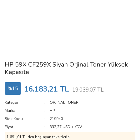
HP 59X CF259X Siyah Orjinal Toner Yüksek
Kapasite
16.183,21 TL
%15
19.039,07 TL
Kategori
ORJİNAL TONER
Marka
HP
Stok Kodu
219940
Fiyat
332,27 USD + KDV
1.691,01 TL den başlayan taksitlerle!