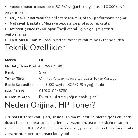
Yüksek baskı kapasitesi:
ISO %5 yoğunlukta yaklaşık 10 000 sayfa
baskı imkânı.
Orijinal HP kalitesi:
Yazıcıyla tam uyumlu, stabil performans sağlar.
Net siyah baskılar:
Metin ve belgelerde profesyonel kalite.
JetIntelligence teknolojisi:
Enerji verimliliği ve gelişmiş toner
performansı.
Ev & ofis kullanımı:
Yoğun belge, rapor ve fatura baskılarında ideal.
Teknik Özellikler
Marka
HP
Model / Ürün Kodu
CF259X / 59X
Renk
Siyah
Toner Türü
Orijinal Yüksek Kapasiteli Lazer Toner Kartuşu
Baskı Kapasitesi
≈ 10 000 sayfa (ISO/IEC %5 yoğunluk)
EAN / GTIN
0192018046788
Kullanım Alanı
Ev, ofis, işletme yoğun baskı işleri
Neden Orijinal HP Toner?
Orijinal HP toner kartuşları, uyumsuz veya muadil ürünlerde görülebilecek
düşük baskı kalitesi, toner sızdırma ve yazıcı arızası gibi riskleri ortadan
kaldırır. HP 59X CF259X ile her sayfada net, yüksek hacimli baskılar alabilir
ve yazıcınızın performansını koruyabilirsiniz.