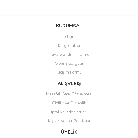
Bu ürünün fiyat bilgisi, resim, ürün açıklamalarında ve diğer
konularda yetersiz gördüğünüz noktaları öneri formunu kullanarak
Bu ürüne ilk yorumu siz yapın!
KURUMSAL
tarafımıza iletebilirsiniz.
Görüş ve önerileriniz için teşekkür ederiz.
İletişim
Yorum Yaz
Kargo Takibi
Ürün resmi kalitesiz, bozuk veya görüntülenemiyor.
Havale Bildirim Formu
Ürün açıklamasında eksik bilgiler bulunuyor.
Sipariş Sorgula
Ürün bilgilerinde hatalar bulunuyor.
İletişim Formu
Ürün fiyatı diğer sitelerden daha pahalı.
Bu ürüne benzer farklı alternatifler olmalı.
ALIŞVERİŞ
Mesafeli Satış Sözleşmesi
Gizlilik ve Güvenlik
İptal ve İade Şartları
Kişisel Veriler Politikası
Gönder
ÜYELİK