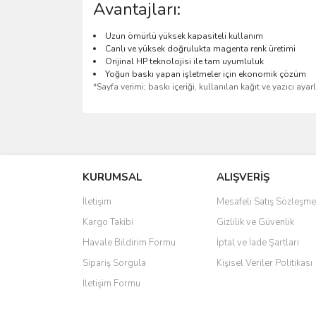
Avantajları:
Uzun ömürlü yüksek kapasiteli kullanım
Canlı ve yüksek doğrulukta magenta renk üretimi
Orijinal HP teknolojisi ile tam uyumluluk
Yoğun baskı yapan işletmeler için ekonomik çözüm
*Sayfa verimi; baskı içeriği, kullanılan kağıt ve yazıcı ayar
Bu ürünün fiyat bilgisi, resim, ürün açıklamalarında 
Görüş ve önerileriniz için teşekkür ederiz.
KURUMSAL
ALIŞVERİŞ
Ürün resmi kalitesiz, bozuk veya görüntülenemiyo
Ürün açıklamasında eksik bilgiler bulunuyor.
İletişim
Mesafeli Satış Sözleşme
Ürün bilgilerinde hatalar bulunuyor.
Kargo Takibi
Gizlilik ve Güvenlik
Ürün fiyatı diğer sitelerden daha pahalı.
Havale Bildirim Formu
İptal ve İade Şartları
Bu ürüne benzer farklı alternatifler olmalı.
Sipariş Sorgula
Kişisel Veriler Politikası
İletişim Formu