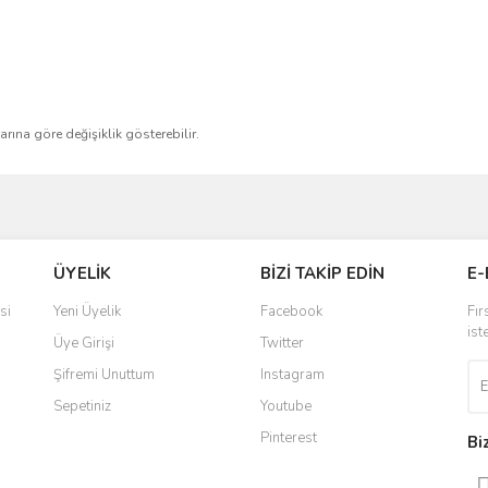
larına göre değişiklik gösterebilir.
ve diğer konularda yetersiz gördüğünüz noktaları öneri formunu kullanarak taraf
Bu ürüne ilk yorumu siz yapın!
ÜYELİK
BİZİ TAKİP EDİN
E-
r.
Yorum Yaz
si
Yeni Üyelik
Facebook
Fır
ist
Üye Girişi
Twitter
Şifremi Unuttum
Instagram
Sepetiniz
Youtube
Pinterest
Bi