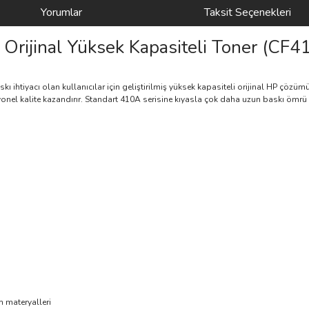
Yorumlar
Taksit Seçenekleri
Orijinal Yüksek Kapasiteli Toner (CF4
ı ihtiyacı olan kullanıcılar için geliştirilmiş yüksek kapasiteli orijinal HP çözüm
esyonel kalite kazandırır. Standart 410A serisine kıyasla çok daha uzun baskı ömrü
)
m materyalleri