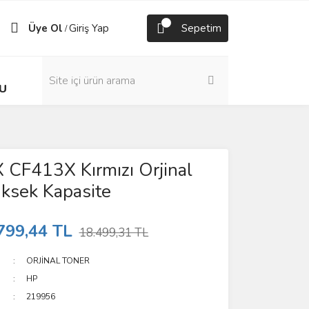
Üye Ol
Giriş Yap
Sepetim
/
U
CF413X Kırmızı Orjinal
ksek Kapasite
799,44 TL
18.499,31 TL
ORJİNAL TONER
HP
219956