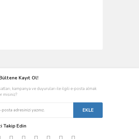
ımıza iletebilirsiniz.
Bültene Kayıt Ol!
satları, kampanya ve duyuruları ile ilgili e-posta almak
er misiniz?
EKLE
zi Takip Edin