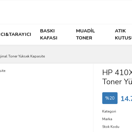
BASKI
MUADİL
ATIK
ICI&TARAYICI
KAFASI
TONER
KUTUS
jinal Toner Yüksek Kapasite
HP 410X 
Toner Yü
14.
%20
Kategori
Marka
Stok Kodu