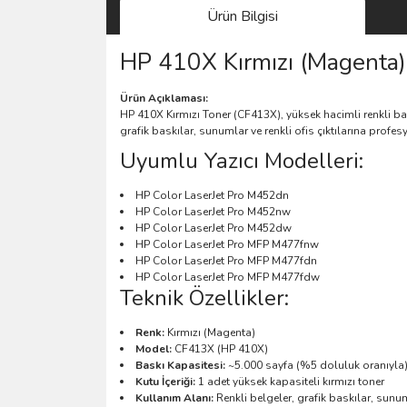
Ürün Bilgisi
HP 410X Kırmızı (Magenta) 
Ürün Açıklaması:
HP 410X Kırmızı Toner (CF413X), yüksek hacimli renkli bask
grafik baskılar, sunumlar ve renkli ofis çıktılarına prof
Uyumlu Yazıcı Modelleri:
HP Color LaserJet Pro M452dn
HP Color LaserJet Pro M452nw
HP Color LaserJet Pro M452dw
HP Color LaserJet Pro MFP M477fnw
HP Color LaserJet Pro MFP M477fdn
HP Color LaserJet Pro MFP M477fdw
Teknik Özellikler:
Renk:
Kırmızı (Magenta)
Model:
CF413X (HP 410X)
Baskı Kapasitesi:
~5.000 sayfa (%5 doluluk oranıyla
Kutu İçeriği:
1 adet yüksek kapasiteli kırmızı toner
Kullanım Alanı:
Renkli belgeler, grafik baskılar, sunu