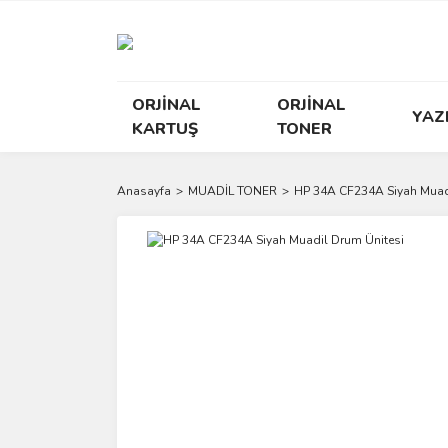
ORJİNAL
ORJİNAL
YAZ
KARTUŞ
TONER
Anasayfa
MUADİL TONER
HP 34A CF234A Siyah Muad