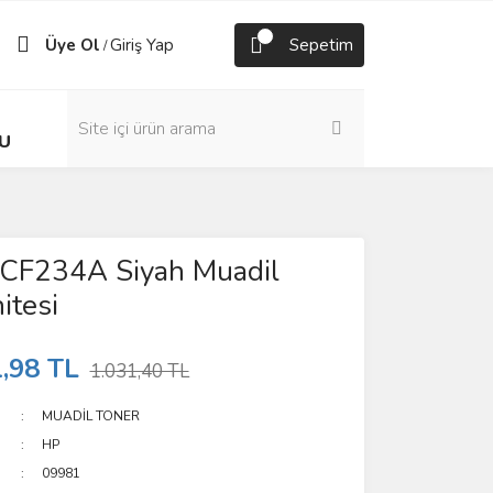
Üye Ol
Giriş Yap
Sepetim
/
U
CF234A Siyah Muadil
itesi
,98 TL
1.031,40 TL
MUADİL TONER
HP
09981