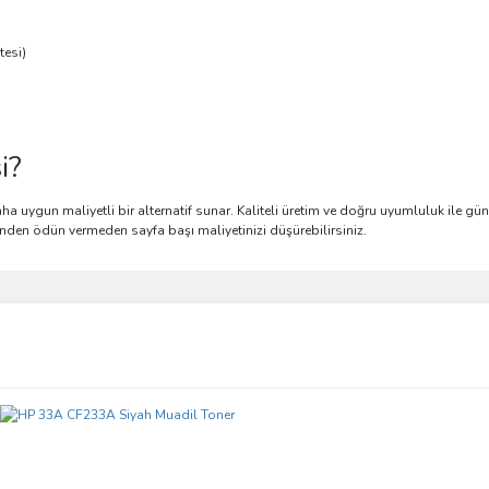
tesi)
i?
ha uygun maliyetli bir alternatif sunar. Kaliteli üretim ve doğru uyumluluk ile gü
nden ödün vermeden sayfa başı maliyetinizi düşürebilirsiniz.
ve diğer konularda yetersiz gördüğünüz noktaları öneri formunu kullanarak taraf
Bu ürüne ilk yorumu siz yapın!
r.
Yorum Yaz