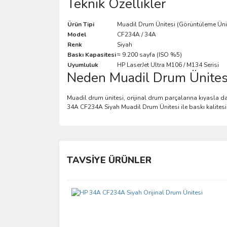
Teknik Özellikler
Ürün Tipi
Muadil Drum Ünitesi (Görüntüleme Üni
Model
CF234A / 34A
Renk
Siyah
Baskı Kapasitesi
≈ 9.200 sayfa (ISO %5)
Uyumluluk
HP LaserJet Ultra M106 / M134 Serisi
Neden Muadil Drum Ünites
Muadil drum ünitesi, orijinal drum parçalarına kıyasla da
34A CF234A Siyah Muadil Drum Ünitesi ile baskı kalitesi
Bu ürünün fiyat bilgisi, resim, ürün açıklamalarında 
Görüş ve önerileriniz için teşekkür ederiz.
TAVSİYE ÜRÜNLER
Ürün resmi kalitesiz, bozuk veya görüntülenemiyo
Ürün açıklamasında eksik bilgiler bulunuyor.
Ürün bilgilerinde hatalar bulunuyor.
Ürün fiyatı diğer sitelerden daha pahalı.