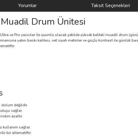
Yorumlar
Taksit Seçenekleri
Muadil Drum Ünitesi
 Ultra ve Pro yazıcılar ile uyumlu olacak şekilde yüksek kaliteli muadil drum (görü
mansına yakın baskı kalitesi, net siyah metinler ve güçlü kontrast ile günlük bas
rnatiftir.
s
a dolum değildir.
tutuşu sağlar.
iskini azaltır.
ü kullanım sağlar.
r bir alternatiftir.