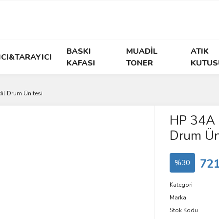
BASKI
MUADİL
ATIK
ICI&TARAYICI
KAFASI
TONER
KUTUS
il Drum Ünitesi
HP 34A 
Drum Ün
721
%30
Kategori
Marka
Stok Kodu