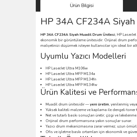
Ürün Bilgisi
HP 34A CF234A Siyah 
HP 34A CF234A Siyah Muadil Drum Ünitesi
, HP LaserJet
ekonomik bir görüntüleme ünitesidir. Orijinal drum perfor
maliyetinizi düşürmek isteyen kullanıcılar için ideal bir alte
Uyumlu Yazıcı Modelleri
HP LaserJet Ultra M106w
HP LaserJet Ultra MFP M134a
HP LaserJet Ultra MFP M134fn
HP LaserJet Ultra MFP M134fw
Ürün Kalitesi ve Performan
Muadil drum ünitesidir —
yeni üretim
, yenilenmiş vey
Yüksek kaliteli malzeme ve kaplama ile dengeli toner 
Net ve tutarlı baskı sonuçları üretir; çizgi ve lekelenme r
Orijinal drum performansına yakın sonuçlar sunar.
Yazıcı drum mekanizmasına zarar vermez; uzun ömürl
Ofis ve işletme baskı ortamları için ekonomik ve güvenili