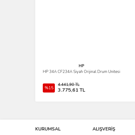
Bu ürüne benzer farklı alternatifler olmalı.
HP
HP 34A CF234A Siyah Orijinal Drum Ünitesi
İncele
4.441,90 TL
%15
Sepete Ekle
3.775,61 TL
KURUMSAL
ALIŞVERİŞ