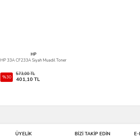
Gönder
HP
HP 33A CF233A Siyah Muadil Toner
İncele
573,00 TL
%30
Sepete Ekle
401,10 TL
ÜYELİK
BİZİ TAKİP EDİN
E-