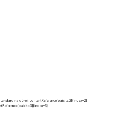
tandardına göre) :contentReference[oaicite:2]{index=2}
tReference[oaicite:3]{index=3}