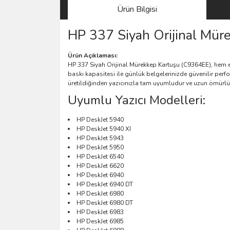
Ürün Bilgisi
HP 337 Siyah Orijinal Mür
Ürün Açıklaması:
HP 337 Siyah Orijinal Mürekkep Kartuşu (C9364EE), hem ev
baskı kapasitesi ile günlük belgelerinizde güvenilir per
üretildiğinden yazıcınızla tam uyumludur ve uzun ömürlü 
Uyumlu Yazıcı Modelleri:
HP DeskJet 5940
HP DeskJet 5940 XI
HP DeskJet 5943
HP DeskJet 5950
HP DeskJet 6540
HP DeskJet 6620
HP DeskJet 6940
HP DeskJet 6940 DT
HP DeskJet 6980
HP DeskJet 6980 DT
HP DeskJet 6983
HP DeskJet 6985