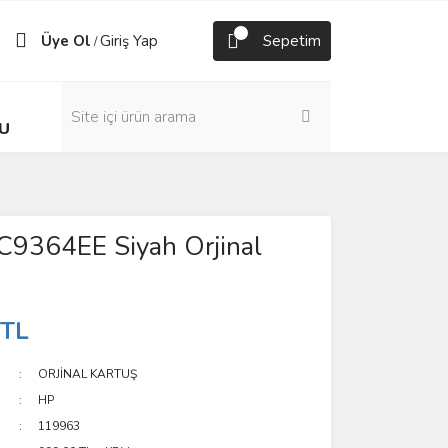
Üye Ol
Giriş Yap
Sepetim
/
U
C9364EE Siyah Orjinal
 TL
ORJİNAL KARTUŞ
HP
119963