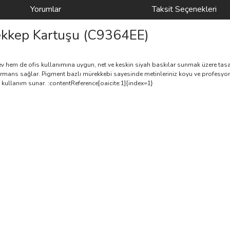
Yorumlar
Taksit Seçenekleri
ekkep Kartuşu (C9364EE)
 hem de ofis kullanımına uygun, net ve keskin siyah baskılar sunmak üzere tasar
formans sağlar. Pigment bazlı mürekkebi sayesinde metinleriniz koyu ve profesyon
kullanım sunar. :contentReference[oaicite:1]{index=1}