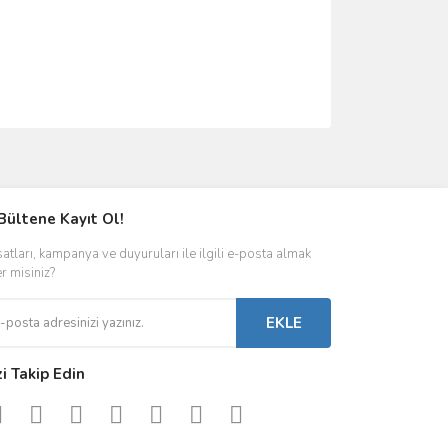
ımıza iletebilirsiniz.
Bültene Kayıt Ol!
satları, kampanya ve duyuruları ile ilgili e-posta almak
er misiniz?
EKLE
zi Takip Edin