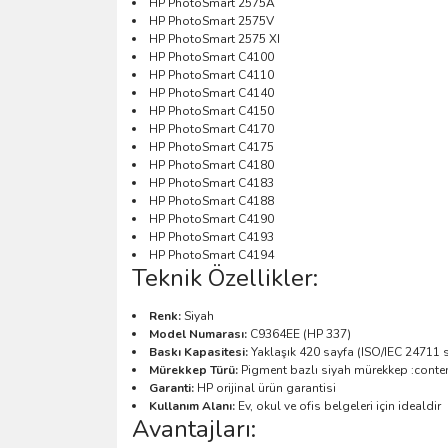
HP PhotoSmart 2575A
HP PhotoSmart 2575V
HP PhotoSmart 2575 XI
HP PhotoSmart C4100
HP PhotoSmart C4110
HP PhotoSmart C4140
HP PhotoSmart C4150
HP PhotoSmart C4170
HP PhotoSmart C4175
HP PhotoSmart C4180
HP PhotoSmart C4183
HP PhotoSmart C4188
HP PhotoSmart C4190
HP PhotoSmart C4193
HP PhotoSmart C4194
Teknik Özellikler:
Renk:
Siyah
Model Numarası:
C9364EE (HP 337)
Baskı Kapasitesi:
Yaklaşık 420 sayfa (ISO/IEC 24711 s
Mürekkep Türü:
Pigment bazlı siyah mürekkep :conten
Garanti:
HP orijinal ürün garantisi
Kullanım Alanı:
Ev, okul ve ofis belgeleri için idealdir
Avantajları: