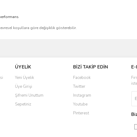
 performans
çevresel koşullara göre değişiklik gösterebilir.
ve diğer konularda yetersiz gördüğünüz noktaları öneri formunu kullanarak taraf
Bu ürüne ilk yorumu siz yapın!
ÜYELİK
BİZİ TAKİP EDİN
E-
r.
Yorum Yaz
si
Yeni Üyelik
Facebook
Fır
ist
Üye Girişi
Twitter
Şifremi Unuttum
Instagram
Sepetiniz
Youtube
Pinterest
Bi