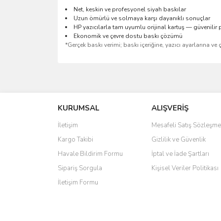
Net, keskin ve profesyonel siyah baskılar
Uzun ömürlü ve solmaya karşı dayanıklı sonuçlar
HP yazıcılarla tam uyumlu orijinal kartuş — güvenilir
Ekonomik ve çevre dostu baskı çözümü
*Gerçek baskı verimi; baskı içeriğine, yazıcı ayarlarına ve 
Bu ürünün fiyat bilgisi, resim, ürün açıklamalarında 
Görüş ve önerileriniz için teşekkür ederiz.
KURUMSAL
ALIŞVERİŞ
Ürün resmi kalitesiz, bozuk veya görüntülenemiyo
Ürün açıklamasında eksik bilgiler bulunuyor.
İletişim
Mesafeli Satış Sözleşme
Ürün bilgilerinde hatalar bulunuyor.
Kargo Takibi
Gizlilik ve Güvenlik
Ürün fiyatı diğer sitelerden daha pahalı.
Havale Bildirim Formu
İptal ve İade Şartları
Bu ürüne benzer farklı alternatifler olmalı.
Sipariş Sorgula
Kişisel Veriler Politikası
İletişim Formu