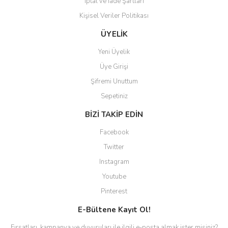
İptal ve İade Şartları
Kişisel Veriler Politikası
ÜYELİK
Yeni Üyelik
Üye Girişi
Şifremi Unuttum
Sepetiniz
BİZİ TAKİP EDİN
Facebook
Twitter
Instagram
Youtube
Pinterest
E-Bültene Kayıt Ol!
Fırsatları, kampanya ve duyuruları ile ilgili e-posta almak ister misiniz?