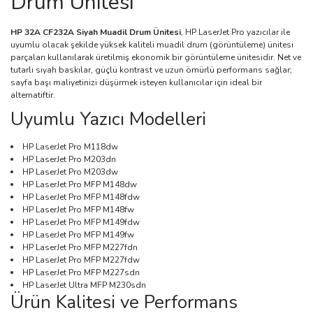
Drum Ünitesi
HP 32A CF232A Siyah Muadil Drum Ünitesi
, HP LaserJet Pro yazıcılar ile
uyumlu olacak şekilde yüksek kaliteli muadil drum (görüntüleme) ünitesi
parçaları kullanılarak üretilmiş ekonomik bir görüntüleme ünitesidir. Net ve
tutarlı siyah baskılar, güçlü kontrast ve uzun ömürlü performans sağlar;
sayfa başı maliyetinizi düşürmek isteyen kullanıcılar için ideal bir
alternatiftir.
Uyumlu Yazıcı Modelleri
HP LaserJet Pro M118dw
HP LaserJet Pro M203dn
HP LaserJet Pro M203dw
HP LaserJet Pro MFP M148dw
HP LaserJet Pro MFP M148fdw
HP LaserJet Pro MFP M148fw
HP LaserJet Pro MFP M149fdw
HP LaserJet Pro MFP M149fw
HP LaserJet Pro MFP M227fdn
HP LaserJet Pro MFP M227fdw
HP LaserJet Pro MFP M227sdn
HP LaserJet Ultra MFP M230sdn
Ürün Kalitesi ve Performans