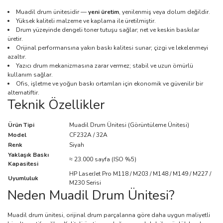
Muadil drum ünitesidir —
yeni üretim
, yenilenmiş veya dolum değildir.
Yüksek kaliteli malzeme ve kaplama ile üretilmiştir.
Drum yüzeyinde dengeli toner tutuşu sağlar; net ve keskin baskılar
üretir.
Orijinal performansına yakın baskı kalitesi sunar; çizgi ve lekelenmeyi
azaltır.
Yazıcı drum mekanizmasına zarar vermez; stabil ve uzun ömürlü
kullanım sağlar.
Ofis, işletme ve yoğun baskı ortamları için ekonomik ve güvenilir bir
alternatiftir.
Teknik Özellikler
Ürün Tipi
Muadil Drum Ünitesi (Görüntüleme Ünitesi)
Model
CF232A / 32A
Renk
Siyah
Yaklaşık Baskı
≈ 23.000 sayfa (ISO %5)
Kapasitesi
HP LaserJet Pro M118 / M203 / M148 / M149 / M227 /
Uyumluluk
M230 Serisi
Neden Muadil Drum Ünitesi?
Muadil drum ünitesi, orijinal drum parçalarına göre daha uygun maliyetli