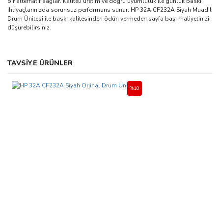
bir alternatif sağlar. Kaliteli üretim ve doğru uyumluluk ile günlük baskı
ihtiyaçlarınızda sorunsuz performans sunar. HP 32A CF232A Siyah Muadil
Drum Ünitesi ile baskı kalitesinden ödün vermeden sayfa başı maliyetinizi
düşürebilirsiniz.
Bu ürünün fiyat bilgisi, resim, ürün açıklamalarında ve diğer
TAVSİYE ÜRÜNLER
konularda yetersiz gördüğünüz noktaları öneri formunu kullanarak
Bu ürüne ilk yorumu siz yapın!
tarafımıza iletebilirsiniz.
Görüş ve önerileriniz için teşekkür ederiz.
%10
Yorum Yaz
Ürün resmi kalitesiz, bozuk veya görüntülenemiyor.
Ürün açıklamasında eksik bilgiler bulunuyor.
Ürün bilgilerinde hatalar bulunuyor.
Ürün fiyatı diğer sitelerden daha pahalı.
Bu ürüne benzer farklı alternatifler olmalı.