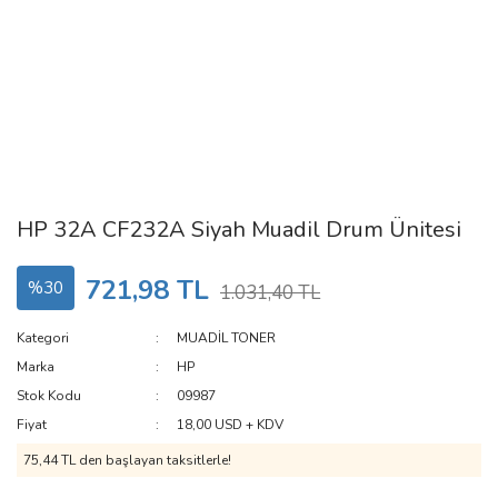
HP 32A CF232A Siyah Muadil Drum Ünitesi
721,98 TL
%30
1.031,40 TL
Kategori
MUADİL TONER
Marka
HP
Stok Kodu
09987
Fiyat
18,00 USD + KDV
75,44 TL den başlayan taksitlerle!