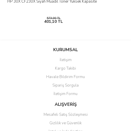
HP 30X CF230X Siyah Muadil Toner Yüksek Kapasite
573,00 TL
401,10 TL
KURUMSAL
İletişim
Kargo Takibi
Havale Bildirim Formu
Sipariş Sorgula
İletişim Formu
ALIŞVERİŞ
Mesafeli Satış Sözleşmesi
Gizlilik ve Güvenlik