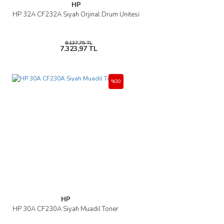
HP
Gönder
HP 32A CF232A Siyah Orjinal Drum Ünitesi
8.137,75 TL
7.323,97 TL
%30
HP
HP 30A CF230A Siyah Muadil Toner