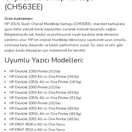
(CH563EE)
Ürün Açıklaması:
HP 301XL Siyah Orijinal Mürekkep Kartuşu (CH563EE), standart kartuşlara
göre daha yüksek baskı kapasitesi sunarak maliyet tasarrufu sağlar.
Belgelerinizde net, keskin ve profesyonel siyah baskılar elde etmenize
yardımcı olur. HP’nin orijinal mürekkep teknolojisi sayesinde uzun ömürlü,
solmaya karşı dayanıklı ve tutarlı performans sunar. Ev, okul ve ofis gibi
yoğun baskı ihtiyaçları için mükemmel bir tercihtir.
Uyumlu Yazıcı Modelleri:
HP DeskJet 1000 Printer (J110a)
HP DeskJet 1050 All-in-One Printer (J410a)
HP DeskJet 1050s All-in-One Printer (J410g)
HP DeskJet 2000 Printer (J210a)
HP DeskJet 2050 All-in-One Printer (J510a)
HP DeskJet 2050s All-in-One Printer (J510g)
HP DeskJet 3000 Printer (J310a)
HP DeskJet 3050 All-in-One Printer (J610a)
HP DeskJet 3050s All-in-One Printer (J610g)
HP DeskJet 3055 All-in-One Printer (J610n)
HP ENVY 4500 e-All-in-One Yazıcı
HP ENVY 4502 e-All-in-One Yazıcı