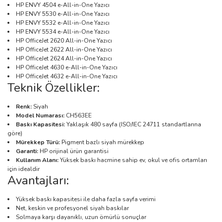
HP ENVY 4504 e-All-in-One Yazıcı
HP ENVY 5530 e-All-in-One Yazıcı
HP ENVY 5532 e-All-in-One Yazıcı
HP ENVY 5534 e-All-in-One Yazıcı
HP OfficeJet 2620 All-in-One Yazıcı
HP OfficeJet 2622 All-in-One Yazıcı
HP OfficeJet 2624 All-in-One Yazıcı
HP OfficeJet 4630 e-All-in-One Yazıcı
HP OfficeJet 4632 e-All-in-One Yazıcı
Teknik Özellikler:
Renk:
Siyah
Model Numarası:
CH563EE
Baskı Kapasitesi:
Yaklaşık 480 sayfa (ISO/IEC 24711 standartlarına
göre)
Mürekkep Türü:
Pigment bazlı siyah mürekkep
Garanti:
HP orijinal ürün garantisi
Kullanım Alanı:
Yüksek baskı hacmine sahip ev, okul ve ofis ortamları
için idealdir
Avantajları:
Yüksek baskı kapasitesi ile daha fazla sayfa verimi
Net, keskin ve profesyonel siyah baskılar
Solmaya karşı dayanıklı, uzun ömürlü sonuçlar