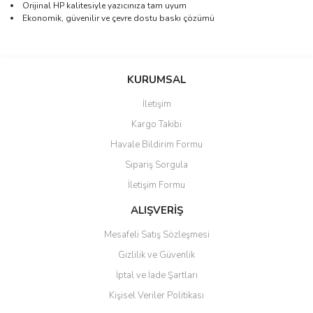
Orijinal HP kalitesiyle yazıcınıza tam uyum
Ekonomik, güvenilir ve çevre dostu baskı çözümü
Bu ürünün fiyat bilgisi, resim, ürün açıklamalarında ve diğer
konularda yetersiz gördüğünüz noktaları öneri formunu kullanarak
Bu ürüne ilk yorumu siz yapın!
KURUMSAL
tarafımıza iletebilirsiniz.
Görüş ve önerileriniz için teşekkür ederiz.
İletişim
Yorum Yaz
Kargo Takibi
Ürün resmi kalitesiz, bozuk veya görüntülenemiyor.
Havale Bildirim Formu
Ürün açıklamasında eksik bilgiler bulunuyor.
Sipariş Sorgula
Ürün bilgilerinde hatalar bulunuyor.
İletişim Formu
Ürün fiyatı diğer sitelerden daha pahalı.
Bu ürüne benzer farklı alternatifler olmalı.
ALIŞVERİŞ
Mesafeli Satış Sözleşmesi
Gizlilik ve Güvenlik
İptal ve İade Şartları
Kişisel Veriler Politikası
Gönder