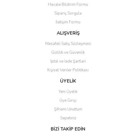
Havale Bildirim Formu
Ürün açıklamasında eksik bilgiler bulunuyor.
Sipariş Sorgula
Ürün bilgilerinde hatalar bulunuyor.
İletişim Formu
Ürün fiyatı diğer sitelerden daha pahalı.
Bu ürüne benzer farklı alternatifler olmalı.
ALIŞVERİŞ
Mesafeli Satış Sözleşmesi
Gizlilik ve Güvenlik
İptal ve İade Şartları
Kişisel Veriler Politikası
Gönder
ÜYELİK
Yeni Üyelik
Üye Girişi
Şifremi Unuttum
Sepetiniz
BİZİ TAKİP EDİN