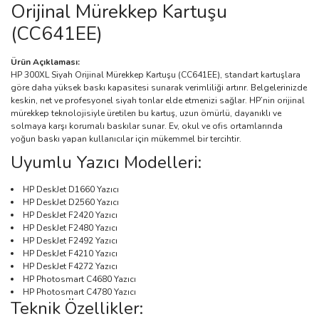
Orijinal Mürekkep Kartuşu
(CC641EE)
Ürün Açıklaması:
HP 300XL Siyah Orijinal Mürekkep Kartuşu (CC641EE), standart kartuşlara
göre daha yüksek baskı kapasitesi sunarak verimliliği artırır. Belgelerinizde
keskin, net ve profesyonel siyah tonlar elde etmenizi sağlar. HP’nin orijinal
mürekkep teknolojisiyle üretilen bu kartuş, uzun ömürlü, dayanıklı ve
solmaya karşı korumalı baskılar sunar. Ev, okul ve ofis ortamlarında
yoğun baskı yapan kullanıcılar için mükemmel bir tercihtir.
Uyumlu Yazıcı Modelleri:
HP DeskJet D1660 Yazıcı
HP DeskJet D2560 Yazıcı
HP DeskJet F2420 Yazıcı
HP DeskJet F2480 Yazıcı
HP DeskJet F2492 Yazıcı
HP DeskJet F4210 Yazıcı
HP DeskJet F4272 Yazıcı
HP Photosmart C4680 Yazıcı
HP Photosmart C4780 Yazıcı
Teknik Özellikler: