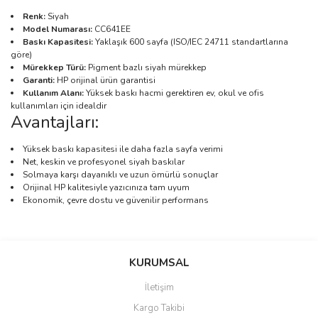
Renk:
Siyah
Model Numarası:
CC641EE
Baskı Kapasitesi:
Yaklaşık 600 sayfa (ISO/IEC 24711 standartlarına
göre)
Mürekkep Türü:
Pigment bazlı siyah mürekkep
Garanti:
HP orijinal ürün garantisi
Kullanım Alanı:
Yüksek baskı hacmi gerektiren ev, okul ve ofis
kullanımları için idealdir
Avantajları:
Yüksek baskı kapasitesi ile daha fazla sayfa verimi
Net, keskin ve profesyonel siyah baskılar
Solmaya karşı dayanıklı ve uzun ömürlü sonuçlar
Orijinal HP kalitesiyle yazıcınıza tam uyum
Ekonomik, çevre dostu ve güvenilir performans
Bu ürünün fiyat bilgisi, resim, ürün açıklamalarında ve diğer
konularda yetersiz gördüğünüz noktaları öneri formunu kullanarak
Bu ürüne ilk yorumu siz yapın!
KURUMSAL
tarafımıza iletebilirsiniz.
Görüş ve önerileriniz için teşekkür ederiz.
İletişim
Yorum Yaz
Kargo Takibi
Ürün resmi kalitesiz, bozuk veya görüntülenemiyor.