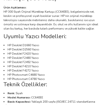
Ürün Açıklaması:
HP 300 Siyah Orijinal Mürekkep Kartuşu (CC640EE), belgelerinizde net,
keskin ve profesyonel siyah baskılar sunar. HP’nin orijinal mürekkep
teknolojisi sayesinde metinleriniz daha okunaklı, baskılarınız ise uzun
ömürlü ve solmaya karşı dayanıklıdır. Ev, okul ve ofis kullanımı için ideal
olan bu kartuş, her baskıda tutarlı performans ve yüksek kalite sağlar.
Uyumlu Yazıcı Modelleri:
HP DeskJet D1660 Yazıcı
HP DeskJet D2560 Yazıcı
HP DeskJet F2420 Yazıcı
HP DeskJet F2480 Yazıcı
HP DeskJet F2492 Yazıcı
HP DeskJet F4210 Yazıcı
HP DeskJet F4272 Yazıcı
HP Photosmart C4680 Yazıcı
HP Photosmart C4780 Yazıcı
Teknik Özellikler:
Renk:
Siyah
Model Numarası:
CC640EE
Baskı Kapasitesi:
Yaklaşık 200 sayfa (ISO/IEC 24711 standartlarına