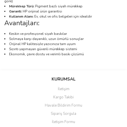
göre)
Mürekkep Türü:
Pigment bazlı siyah mürekkep
Garanti:
HP orijinal ürün garantisi
Kullanım Alanı:
Ev, okul ve ofis belgeleri için idealdir
Avantajları:
Keskin ve profesyonel siyah baskılar
Solmaya karşı dayanıklı, uzun ömürlü sonuçlar
Orijinal HP kalitesiyle yazıcınıza tam uyum
Sızıntı yapmayan güvenli mürekkep sistemi
Ekonomik, çevre dostu ve verimli baskı çözümü
Bu ürünün fiyat bilgisi, resim, ürün açıklamalarında ve diğer
konularda yetersiz gördüğünüz noktaları öneri formunu kullanarak
Bu ürüne ilk yorumu siz yapın!
KURUMSAL
tarafımıza iletebilirsiniz.
Görüş ve önerileriniz için teşekkür ederiz.
İletişim
Yorum Yaz
Kargo Takibi
Ürün resmi kalitesiz, bozuk veya görüntülenemiyor.
Havale Bildirim Formu
Ürün açıklamasında eksik bilgiler bulunuyor.
Sipariş Sorgula
Ürün bilgilerinde hatalar bulunuyor.
İletişim Formu
Ürün fiyatı diğer sitelerden daha pahalı.