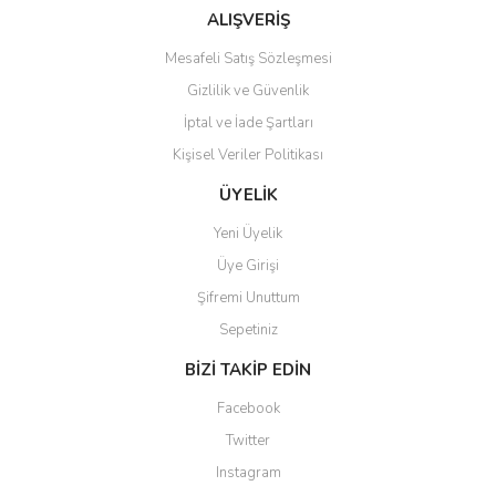
Bu ürüne benzer farklı alternatifler olmalı.
ALIŞVERİŞ
Mesafeli Satış Sözleşmesi
Gizlilik ve Güvenlik
İptal ve İade Şartları
Kişisel Veriler Politikası
Gönder
ÜYELİK
Yeni Üyelik
Üye Girişi
Şifremi Unuttum
Sepetiniz
BİZİ TAKİP EDİN
Facebook
Twitter
Instagram