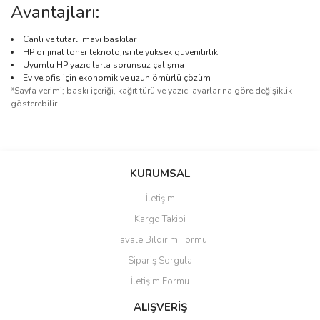
Avantajları:
Canlı ve tutarlı mavi baskılar
HP orijinal toner teknolojisi ile yüksek güvenilirlik
Uyumlu HP yazıcılarla sorunsuz çalışma
Ev ve ofis için ekonomik ve uzun ömürlü çözüm
*Sayfa verimi; baskı içeriği, kağıt türü ve yazıcı ayarlarına göre değişiklik
gösterebilir.
Bu ürünün fiyat bilgisi, resim, ürün açıklamalarında ve diğer
konularda yetersiz gördüğünüz noktaları öneri formunu kullanarak
Bu ürüne ilk yorumu siz yapın!
KURUMSAL
tarafımıza iletebilirsiniz.
Görüş ve önerileriniz için teşekkür ederiz.
İletişim
Yorum Yaz
Kargo Takibi
Ürün resmi kalitesiz, bozuk veya görüntülenemiyor.
Havale Bildirim Formu
Ürün açıklamasında eksik bilgiler bulunuyor.
Sipariş Sorgula
Ürün bilgilerinde hatalar bulunuyor.
İletişim Formu
Ürün fiyatı diğer sitelerden daha pahalı.
Bu ürüne benzer farklı alternatifler olmalı.
ALIŞVERİŞ