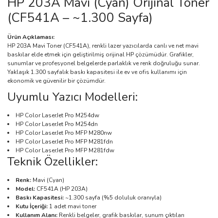
HP 203A Mavi (Cyan) Orijinal Toner
(CF541A – ~1.300 Sayfa)
Ürün Açıklaması:
HP 203A Mavi Toner (CF541A), renkli lazer yazıcılarda canlı ve net mavi
baskılar elde etmek için geliştirilmiş orijinal HP çözümüdür. Grafikler,
sunumlar ve profesyonel belgelerde parlaklık ve renk doğruluğu sunar.
Yaklaşık 1.300 sayfalık baskı kapasitesi ile ev ve ofis kullanımı için
ekonomik ve güvenilir bir çözümdür.
Uyumlu Yazıcı Modelleri:
HP Color LaserJet Pro M254dw
HP Color LaserJet Pro M254dn
HP Color LaserJet Pro MFP M280nw
HP Color LaserJet Pro MFP M281fdn
HP Color LaserJet Pro MFP M281fdw
Teknik Özellikler:
Renk:
Mavi (Cyan)
Model:
CF541A (HP 203A)
Baskı Kapasitesi:
~1.300 sayfa (%5 doluluk oranıyla)
Kutu İçeriği:
1 adet mavi toner
Kullanım Alanı:
Renkli belgeler, grafik baskılar, sunum çıktıları