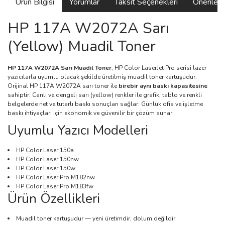
Ürün Bilgisi
Yorumlar
Taksit Seçenekleri
Önerilerin
HP 117A W2072A Sarı
(Yellow) Muadil Toner
HP 117A W2072A Sarı Muadil Toner
, HP Color LaserJet Pro serisi lazer
yazıcılarla uyumlu olacak şekilde üretilmiş muadil toner kartuşudur.
Orijinal HP 117A W2072A sarı toner ile
birebir aynı baskı kapasitesine
sahiptir. Canlı ve dengeli sarı (yellow) renkler ile grafik, tablo ve renkli
belgelerde net ve tutarlı baskı sonuçları sağlar. Günlük ofis ve işletme
baskı ihtiyaçları için ekonomik ve güvenilir bir çözüm sunar.
Uyumlu Yazıcı Modelleri
HP Color Laser 150a
HP Color Laser 150nw
HP Color Laser 150w
HP Color Laser Pro M182nw
HP Color Laser Pro M183fw
Ürün Özellikleri
Muadil toner kartuşudur — yeni üretimdir, dolum değildir.