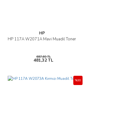
HP
HP 117A W2071A Mavi Muadil Toner
687,60 TL
481,32 TL
%30