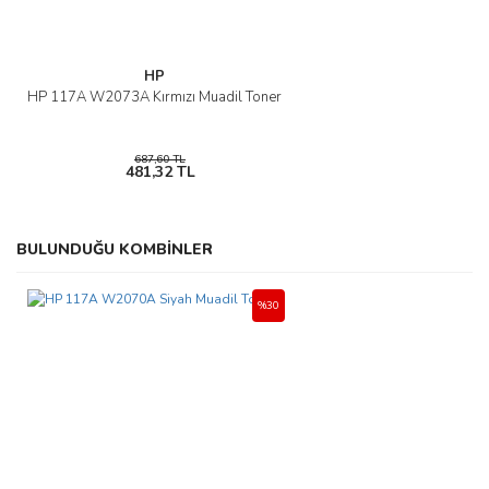
HP
HP 117A W2073A Kırmızı Muadil Toner
687,60 TL
481,32 TL
BULUNDUĞU KOMBİNLER
%30