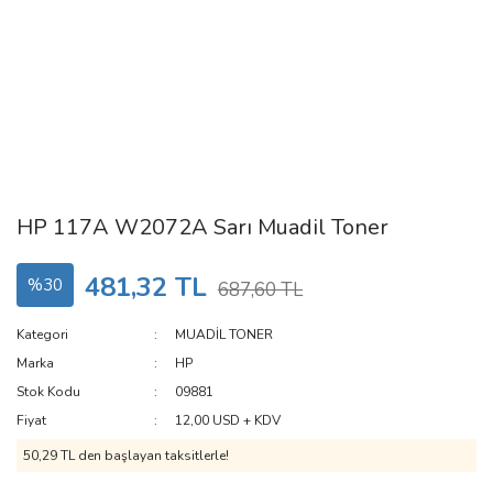
HP 117A W2072A Sarı Muadil Toner
481,32 TL
%30
687,60 TL
Kategori
MUADİL TONER
Marka
HP
Stok Kodu
09881
Fiyat
12,00 USD + KDV
50,29 TL den başlayan taksitlerle!