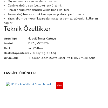
Orijinal ürün ile aynı sayfa kapasitesi.
Canlı ve doğru sarı (yellow) renk üretimi.
Renkli belgelerde dengeli ve net baskı kalitesi.
Akma, dağılma ve soluk baskıya karşı stabil performans.
Yazıcı drum ve mekanik parçalarına zarar vermez; güvenilir kullanım
sağlar.
Teknik Özellikler
Ürün Tipi
Muadil Toner Kartuşu
Model
117A / W2072A
Renk
Sarı (Yellow)
Baskı Kapasitesi
≈ 700 sayfa (ISO %5)
Uyumluluk
HP Color Laser 150 ve Laser Pro M182 / M183 Serisi
Bu ürünün fiyat bilgisi, resim, ürün açıklamalarında ve diğer
TAVSİYE ÜRÜNLER
konularda yetersiz gördüğünüz noktaları öneri formunu kullanarak
Bu ürüne ilk yorumu siz yapın!
tarafımıza iletebilirsiniz.
Görüş ve önerileriniz için teşekkür ederiz.
%30
Yorum Yaz
Ürün resmi kalitesiz, bozuk veya görüntülenemiyor.
Ürün açıklamasında eksik bilgiler bulunuyor.