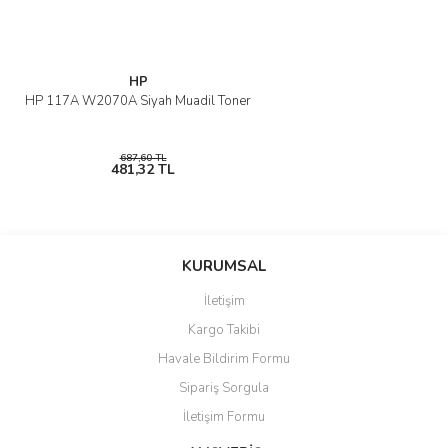
HP
HP 117A W2070A Siyah Muadil Toner
687,60 TL
481,32 TL
KURUMSAL
İletişim
Kargo Takibi
Havale Bildirim Formu
Sipariş Sorgula
İletişim Formu