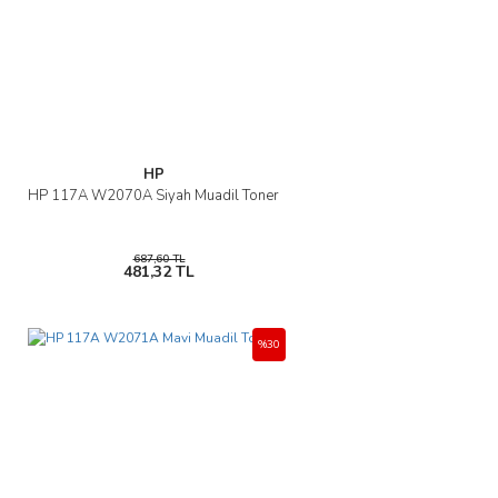
Ürün bilgilerinde hatalar bulunuyor.
Ürün fiyatı diğer sitelerden daha pahalı.
Bu ürüne benzer farklı alternatifler olmalı.
HP
HP 117A W2070A Siyah Muadil Toner
Gönder
687,60 TL
481,32 TL
%30