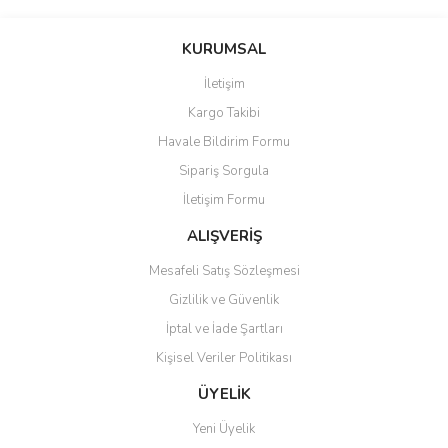
Bu ürünün fiyat bilgisi, resim, ürün açıklamalarında ve diğer
konularda yetersiz gördüğünüz noktaları öneri formunu kullanarak
Bu ürüne ilk yorumu siz yapın!
KURUMSAL
tarafımıza iletebilirsiniz.
Görüş ve önerileriniz için teşekkür ederiz.
İletişim
Yorum Yaz
Kargo Takibi
Ürün resmi kalitesiz, bozuk veya görüntülenemiyor.
Havale Bildirim Formu
Ürün açıklamasında eksik bilgiler bulunuyor.
Sipariş Sorgula
Ürün bilgilerinde hatalar bulunuyor.
İletişim Formu
Ürün fiyatı diğer sitelerden daha pahalı.
Bu ürüne benzer farklı alternatifler olmalı.
ALIŞVERİŞ
Mesafeli Satış Sözleşmesi
Gizlilik ve Güvenlik
İptal ve İade Şartları
Kişisel Veriler Politikası
Gönder
ÜYELİK
Yeni Üyelik