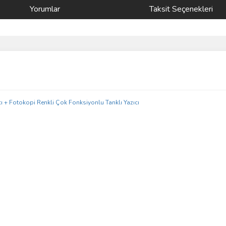
Yorumlar
Taksit Seçenekleri
ve diğer konularda yetersiz gördüğünüz noktaları öneri formunu kullanarak taraf
Bu ürüne ilk yorumu siz yapın!
r.
Yorum Yaz
Gönder