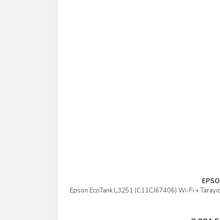
EPSO
Epson EcoTank L3251 (C11CJ67406) Wi-Fi + Tarayıcı 
İnc
Sepete