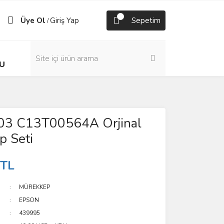
Üye Ol
Giriş Yap
Sepetim
/
U
03 C13T00564A Orjinal
p Seti
 TL
MÜREKKEP
EPSON
439995