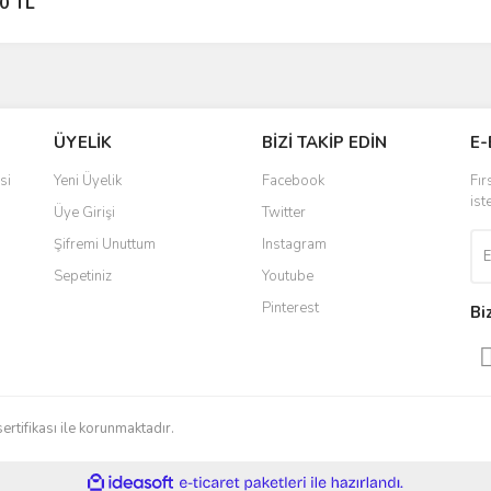
0 TL
ÜYELİK
BİZİ TAKİP EDİN
E-
si
Yeni Üyelik
Facebook
Fır
ist
Üye Girişi
Twitter
Şifremi Unuttum
Instagram
Sepetiniz
Youtube
Pinterest
Bi
sertifikası ile korunmaktadır.
ile
ideasoft
e-