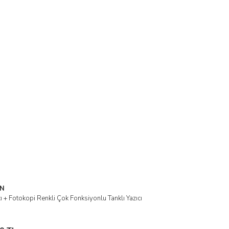
N
+ Fotokopi Renkli Çok Fonksiyonlu Tanklı Yazıcı
ele
 Ekle