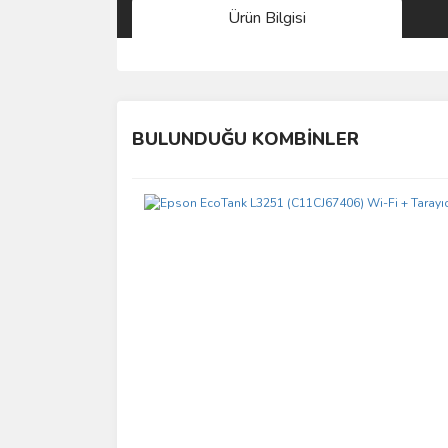
Ürün Bilgisi
Bu ürünün fiyat bilgisi, resim, ürün açıklamalarında 
Görüş ve önerileriniz için teşekkür ederiz.
BULUNDUĞU KOMBİNLER
Ürün resmi kalitesiz, bozuk veya görüntülenemiyo
Ürün açıklamasında eksik bilgiler bulunuyor.
Ürün bilgilerinde hatalar bulunuyor.
Ürün fiyatı diğer sitelerden daha pahalı.
Bu ürüne benzer farklı alternatifler olmalı.