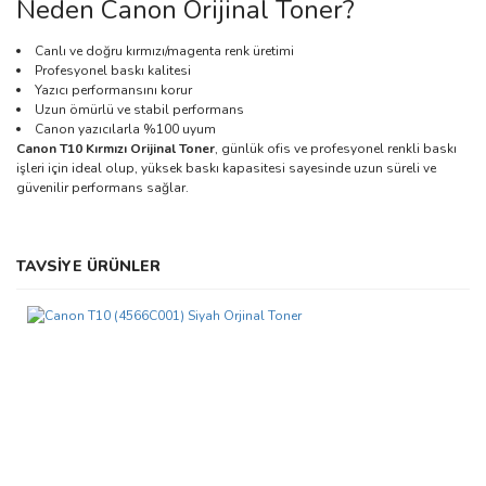
Neden Canon Orijinal Toner?
Canlı ve doğru kırmızı/magenta renk üretimi
Profesyonel baskı kalitesi
Yazıcı performansını korur
Uzun ömürlü ve stabil performans
Canon yazıcılarla %100 uyum
Canon T10 Kırmızı Orijinal Toner
, günlük ofis ve profesyonel renkli baskı
işleri için ideal olup, yüksek baskı kapasitesi sayesinde uzun süreli ve
güvenilir performans sağlar.
Bu ürünün fiyat bilgisi, resim, ürün açıklamalarında ve diğer
TAVSİYE ÜRÜNLER
konularda yetersiz gördüğünüz noktaları öneri formunu kullanarak
Bu ürüne ilk yorumu siz yapın!
tarafımıza iletebilirsiniz.
Görüş ve önerileriniz için teşekkür ederiz.
Yorum Yaz
Ürün resmi kalitesiz, bozuk veya görüntülenemiyor.
Ürün açıklamasında eksik bilgiler bulunuyor.
Ürün bilgilerinde hatalar bulunuyor.
Ürün fiyatı diğer sitelerden daha pahalı.