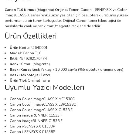
Canon T10 Kırmızı (Magenta) Orijinal Toner
, Canon i-SENSYS X ve Color
imageCLASS X serisi renkli lazer yazıcılar için özel olarak üretilmiş yüksek
performanslı bir toner kartuşudur. Orijinal Canon toner teknolojisi ile
baskılarda canlı ve net kırmızı/magenta renkler elde edilir.
Ürün Özellikleri
Ürün Kodu:
4564C001
Model:
Canon T10
EAN:
4549292170474
Renk:
Kırmızı (Magenta)
Baskı Kapasitesi:
Yaklaşık 10.000 sayfa (%5 doluluk oranına göre)
Baskı Teknolojisi:
Lazer
Ürün Tipi:
Orijinal Toner
Uyumlu Yazıcı Modelleri
Canon Color imageCLASS X MF1538C
Canon Color imageCLASS X LBP1538C
Canon Color imageCLASS X C1538iF
Canon imageRUNNER C1533iF
Canon imageRUNNER C1538iF
Canon i-SENSYS X C1533P
Canon i-SENSYS X C1538P