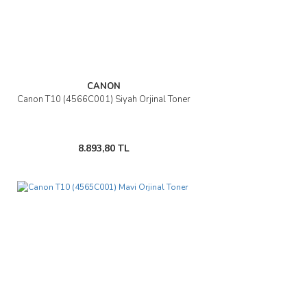
Bu ürüne benzer farklı alternatifler olmalı.
CANON
Gönder
Canon T10 (4566C001) Siyah Orjinal Toner
8.893,80 TL