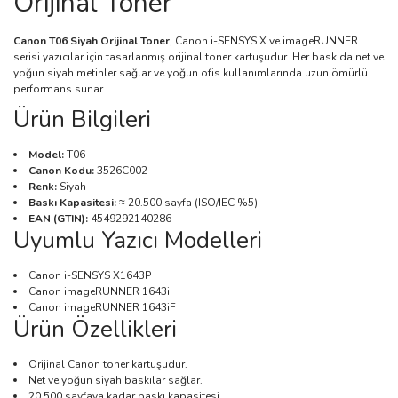
Orijinal Toner
Canon T06 Siyah Orijinal Toner
, Canon i-SENSYS X ve imageRUNNER
serisi yazıcılar için tasarlanmış orijinal toner kartuşudur. Her baskıda net ve
yoğun siyah metinler sağlar ve yoğun ofis kullanımlarında uzun ömürlü
performans sunar.
Ürün Bilgileri
Model:
T06
Canon Kodu:
3526C002
Renk:
Siyah
Baskı Kapasitesi:
≈ 20.500 sayfa (ISO/IEC %5)
EAN (GTIN):
4549292140286
Uyumlu Yazıcı Modelleri
Canon i-SENSYS X1643P
Canon imageRUNNER 1643i
Canon imageRUNNER 1643iF
Ürün Özellikleri
Orijinal Canon toner kartuşudur.
Net ve yoğun siyah baskılar sağlar.
20.500 sayfaya kadar baskı kapasitesi.