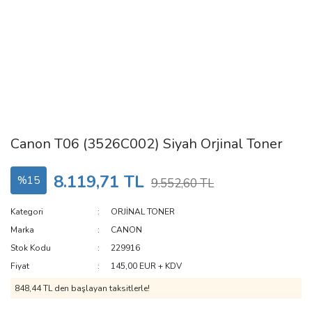
Canon T06 (3526C002) Siyah Orjinal Toner
8.119,71 TL
%15
9.552,60 TL
Kategori
ORJİNAL TONER
Marka
CANON
Stok Kodu
229916
Fiyat
145,00 EUR + KDV
848,44 TL den başlayan taksitlerle!