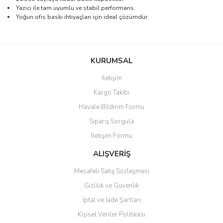
Yazıcı ile tam uyumlu ve stabil performans.
Yoğun ofis baskı ihtiyaçları için ideal çözümdür.
Bu ürünün fiyat bilgisi, resim, ürün açıklamalarında ve diğer
konularda yetersiz gördüğünüz noktaları öneri formunu kullanarak
Bu ürüne ilk yorumu siz yapın!
KURUMSAL
tarafımıza iletebilirsiniz.
Görüş ve önerileriniz için teşekkür ederiz.
İletişim
Yorum Yaz
Kargo Takibi
Ürün resmi kalitesiz, bozuk veya görüntülenemiyor.
Havale Bildirim Formu
Ürün açıklamasında eksik bilgiler bulunuyor.
Sipariş Sorgula
Ürün bilgilerinde hatalar bulunuyor.
İletişim Formu
Ürün fiyatı diğer sitelerden daha pahalı.
Bu ürüne benzer farklı alternatifler olmalı.
ALIŞVERİŞ
Mesafeli Satış Sözleşmesi
Gizlilik ve Güvenlik
İptal ve İade Şartları
Kişisel Veriler Politikası
Gönder