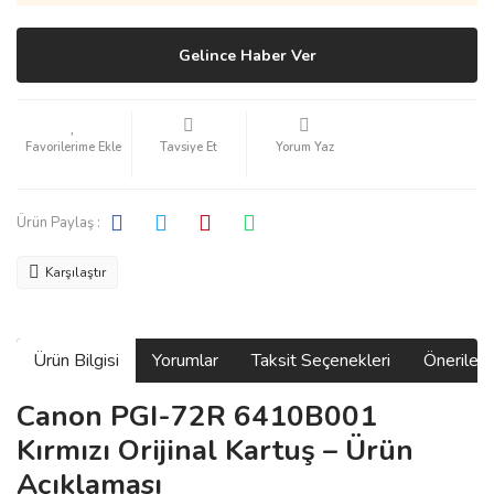
Gelince Haber Ver
Tavsiye Et
Yorum Yaz
Ürün Paylaş :
Karşılaştır
Ürün Bilgisi
Yorumlar
Taksit Seçenekleri
Önerilerin
Canon PGI-72R 6410B001
Kırmızı Orijinal Kartuş – Ürün
Açıklaması