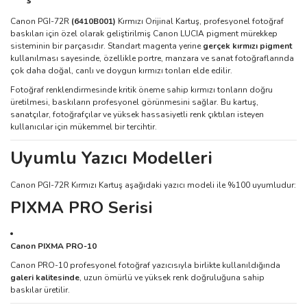
Canon PGI-72R
(6410B001)
Kırmızı Orijinal Kartuş, profesyonel fotoğraf
baskıları için özel olarak geliştirilmiş Canon LUCIA pigment mürekkep
sisteminin bir parçasıdır. Standart magenta yerine
gerçek kırmızı pigment
kullanılması sayesinde, özellikle portre, manzara ve sanat fotoğraflarında
çok daha doğal, canlı ve doygun kırmızı tonları elde edilir.
Fotoğraf renklendirmesinde kritik öneme sahip kırmızı tonların doğru
üretilmesi, baskıların profesyonel görünmesini sağlar. Bu kartuş,
sanatçılar, fotoğrafçılar ve yüksek hassasiyetli renk çıktıları isteyen
kullanıcılar için mükemmel bir tercihtir.
Uyumlu Yazıcı Modelleri
Canon PGI-72R Kırmızı Kartuş aşağıdaki yazıcı modeli ile %100 uyumludur:
PIXMA PRO Serisi
Canon PIXMA PRO-10
Canon PRO-10 profesyonel fotoğraf yazıcısıyla birlikte kullanıldığında
galeri kalitesinde
, uzun ömürlü ve yüksek renk doğruluğuna sahip
baskılar üretilir.