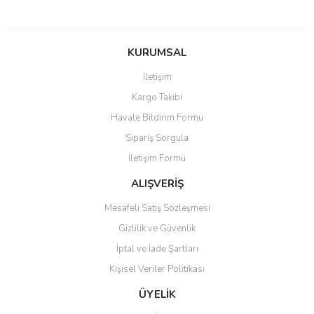
Bu ürünün fiyat bilgisi, resim, ürün açıklamalarında ve diğer
konularda yetersiz gördüğünüz noktaları öneri formunu kullanarak
Bu ürüne ilk yorumu siz yapın!
KURUMSAL
tarafımıza iletebilirsiniz.
Görüş ve önerileriniz için teşekkür ederiz.
İletişim
Yorum Yaz
Kargo Takibi
Ürün resmi kalitesiz, bozuk veya görüntülenemiyor.
Havale Bildirim Formu
Ürün açıklamasında eksik bilgiler bulunuyor.
Sipariş Sorgula
Ürün bilgilerinde hatalar bulunuyor.
İletişim Formu
Ürün fiyatı diğer sitelerden daha pahalı.
Bu ürüne benzer farklı alternatifler olmalı.
ALIŞVERİŞ
Mesafeli Satış Sözleşmesi
Gizlilik ve Güvenlik
İptal ve İade Şartları
Kişisel Veriler Politikası
Gönder
ÜYELİK