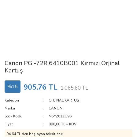
Canon PGI-72R 6410B001 Kırmızı Orjinal
Kartuş
905,76 TL
%15
1.065,60 TL
Kategori
ORJİNAL KARTUŞ
Marka
CANON
Stok Kodu
M5YZ61ZG9S
Fiyat
888,00 TL + KDV
94,64 TL den başlayan taksitlerle!