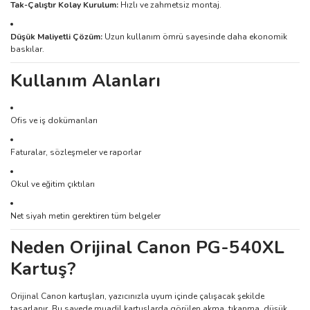
Tak-Çalıştır Kolay Kurulum:
Hızlı ve zahmetsiz montaj.
Düşük Maliyetli Çözüm:
Uzun kullanım ömrü sayesinde daha ekonomik
baskılar.
Kullanım Alanları
Ofis ve iş dokümanları
Faturalar, sözleşmeler ve raporlar
Okul ve eğitim çıktıları
Net siyah metin gerektiren tüm belgeler
Neden Orijinal Canon PG-540XL
Kartuş?
Orijinal Canon kartuşları, yazıcınızla uyum içinde çalışacak şekilde
tasarlanır. Bu sayede muadil kartuşlarda görülen akma, tıkanma, düşük