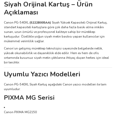
Siyah Orijinal Kartuş – Ürün
Açıklaması
Canon PG-540XL
(5222B005AA)
Siyah Yüksek Kapasiteli Orijinal Kartuş,
standart kapasiteli kartuşlara göre çok daha fazla baskı alma imkânı
sunan, uzun ömürlü ve profesyonel kaliteye sahip bir mürekkep
kartuşudur. Özellikle yoğun siyah metin baskısı yapan kullanıcılar için
mükemmel verimlilik sağlar.
Canon’un gelişmiş mürekkep teknolojisi sayesinde belgelerde netlik,
yüksek okunabilirlik ve dayanıklılık elde edilir. Hem ev hem de ofis
ortamında kusursuz siyah metin çıktılarına ihtiyaç duyan herkes için ideal
bir tercihtir.
Uyumlu Yazıcı Modelleri
Canon PG-540XL Siyah Kartuş aşağıdaki Canon yazıcı modelleri ile tam
uyumludur:
PIXMA MG Serisi
Canon PIXMA MG2150