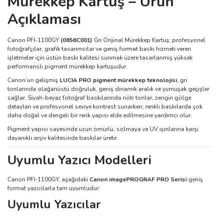
Mürekkep Kartuş – Ürün
Açıklaması
Canon PFI-1100GY
(0856C001)
Gri Orijinal Mürekkep Kartuş; profesyonel
fotoğrafçılar, grafik tasarımcılar ve geniş format baskı hizmeti veren
işletmeler için üstün baskı kalitesi sunmak üzere tasarlanmış yüksek
performanslı pigment mürekkep kartuşudur.
Canon’un gelişmiş
LUCIA PRO pigment mürekkep teknolojisi
, gri
tonlarında olağanüstü doğruluk, geniş dinamik aralık ve yumuşak geçişler
sağlar. Siyah-beyaz fotoğraf baskılarında nötr tonlar, zengin gölge
detayları ve profesyonel seviye kontrast sunarken; renkli baskılarda çok
daha doğal ve dengeli bir renk yapısı elde edilmesine yardımcı olur.
Pigment yapısı sayesinde uzun ömürlü, solmaya ve UV ışınlarına karşı
dayanıklı arşiv kalitesinde baskılar üretir.
Uyumlu Yazıcı Modelleri
Canon PFI-1100GY, aşağıdaki
Canon imagePROGRAF PRO Serisi
geniş
format yazıcılarla tam uyumludur:
Uyumlu Yazıcılar