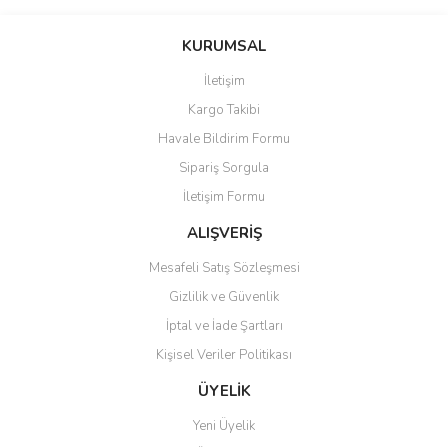
Bu ürünün fiyat bilgisi, resim, ürün açıklamalarında ve diğer
konularda yetersiz gördüğünüz noktaları öneri formunu kullanarak
Bu ürüne ilk yorumu siz yapın!
KURUMSAL
tarafımıza iletebilirsiniz.
Görüş ve önerileriniz için teşekkür ederiz.
İletişim
Yorum Yaz
Kargo Takibi
Ürün resmi kalitesiz, bozuk veya görüntülenemiyor.
Havale Bildirim Formu
Ürün açıklamasında eksik bilgiler bulunuyor.
Sipariş Sorgula
Ürün bilgilerinde hatalar bulunuyor.
İletişim Formu
Ürün fiyatı diğer sitelerden daha pahalı.
Bu ürüne benzer farklı alternatifler olmalı.
ALIŞVERİŞ
Mesafeli Satış Sözleşmesi
Gizlilik ve Güvenlik
İptal ve İade Şartları
Kişisel Veriler Politikası
Gönder
ÜYELİK
Yeni Üyelik