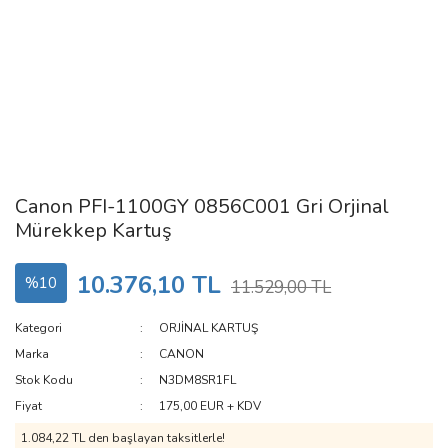
Canon PFI-1100GY 0856C001 Gri Orjinal
Mürekkep Kartuş
10.376,10 TL
%10
11.529,00 TL
Kategori
ORJİNAL KARTUŞ
Marka
CANON
Stok Kodu
N3DM8SR1FL
Fiyat
175,00 EUR + KDV
1.084,22 TL den başlayan taksitlerle!