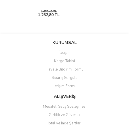
1.670,40 TL
1.252,80 TL
KURUMSAL
İletişim
Kargo Takibi
Havale Bildirim Formu
Sipariş Sorgula
İletişim Formu
ALIŞVERİŞ
Mesafeli Satış Sözleşmesi
Gizlilik ve Güvenlik
İptal ve İade Şartları