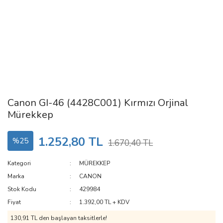
Canon GI-46 (4428C001) Kırmızı Orjinal
Mürekkep
1.252,80 TL
%25
1.670,40 TL
Kategori
MÜREKKEP
Marka
CANON
Stok Kodu
429984
Fiyat
1.392,00 TL + KDV
130,91 TL den başlayan taksitlerle!