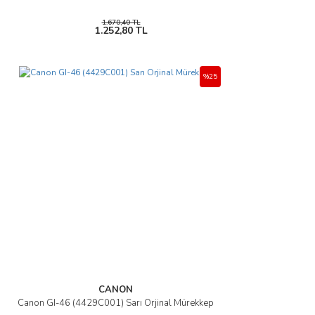
1.670,40 TL
1.252,80 TL
%25
CANON
Canon GI-46 (4429C001) Sarı Orjinal Mürekkep