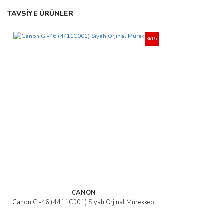
Bu ürünün fiyat bilgisi, resim, ürün açıklamalarında ve diğer
TAVSİYE ÜRÜNLER
konularda yetersiz gördüğünüz noktaları öneri formunu kullanarak
Bu ürüne ilk yorumu siz yapın!
tarafımıza iletebilirsiniz.
Görüş ve önerileriniz için teşekkür ederiz.
%15
Yorum Yaz
Ürün resmi kalitesiz, bozuk veya görüntülenemiyor.
Ürün açıklamasında eksik bilgiler bulunuyor.
Ürün bilgilerinde hatalar bulunuyor.
Ürün fiyatı diğer sitelerden daha pahalı.
Bu ürüne benzer farklı alternatifler olmalı.
Gönder
CANON
Canon GI-46 (4411C001) Siyah Orjinal Mürekkep