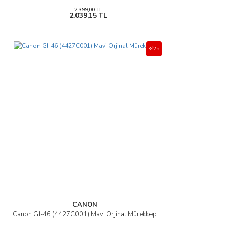
2.399,00 TL
2.039,15 TL
%25
CANON
Canon GI-46 (4427C001) Mavi Orjinal Mürekkep