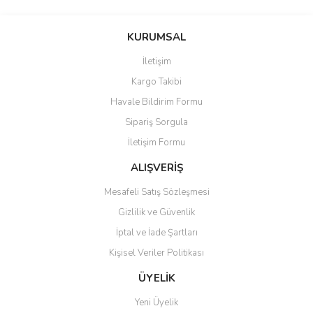
Bu ürünün fiyat bilgisi, resim, ürün açıklamalarında ve diğer
konularda yetersiz gördüğünüz noktaları öneri formunu kullanarak
Bu ürüne ilk yorumu siz yapın!
KURUMSAL
tarafımıza iletebilirsiniz.
Görüş ve önerileriniz için teşekkür ederiz.
İletişim
Yorum Yaz
Kargo Takibi
Ürün resmi kalitesiz, bozuk veya görüntülenemiyor.
Havale Bildirim Formu
Ürün açıklamasında eksik bilgiler bulunuyor.
Sipariş Sorgula
Ürün bilgilerinde hatalar bulunuyor.
İletişim Formu
Ürün fiyatı diğer sitelerden daha pahalı.
Bu ürüne benzer farklı alternatifler olmalı.
ALIŞVERİŞ
Mesafeli Satış Sözleşmesi
Gizlilik ve Güvenlik
İptal ve İade Şartları
Kişisel Veriler Politikası
Gönder
ÜYELİK
Yeni Üyelik