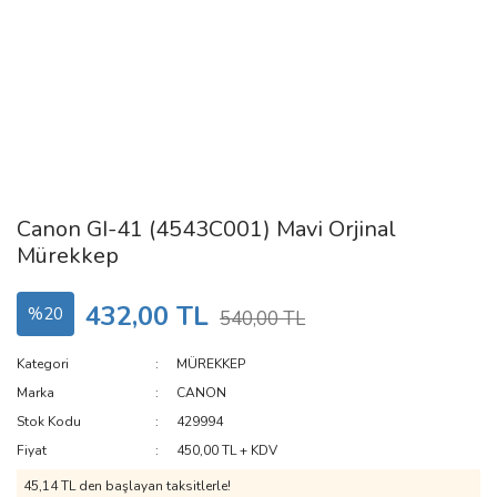
Canon GI-41 (4543C001) Mavi Orjinal
Mürekkep
432,00 TL
%20
540,00 TL
Kategori
MÜREKKEP
Marka
CANON
Stok Kodu
429994
Fiyat
450,00 TL + KDV
45,14 TL den başlayan taksitlerle!