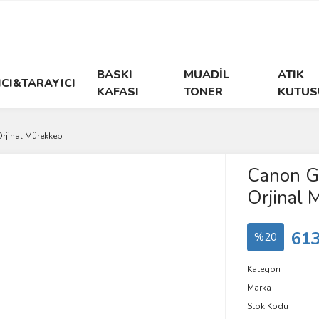
BASKI
MUADİL
ATIK
ICI&TARAYICI
KAFASI
TONER
KUTUS
rjinal Mürekkep
Canon G
Orjinal 
613
%20
Kategori
Marka
Stok Kodu