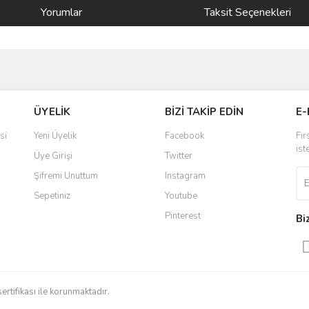
Yorumlar
Taksit Seçenekleri
ve diğer konularda yetersiz gördüğünüz noktaları öneri formunu kullanarak taraf
Bu ürüne ilk yorumu siz yapın!
ÜYELİK
BİZİ TAKİP EDİN
E-
r.
Yorum Yaz
si
Yeni Üyelik
Facebook
Fır
ist
Üye Girişi
Twitter
Şifremi Unuttum
Instagram
Sepetiniz
Youtube
Pinterest
Bi
Gönder
sertifikası ile korunmaktadır.