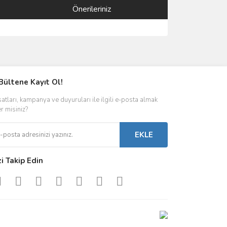
Önerileriniz
ımıza iletebilirsiniz.
Bültene Kayıt Ol!
satları, kampanya ve duyuruları ile ilgili e-posta almak
er misiniz?
EKLE
zi Takip Edin