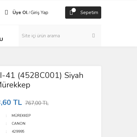
Üye Ol
Giriş Yap
Sepetim
/
U
I-41 (4528C001) Siyah
Mürekkep
,60 TL
767,00 TL
MÜREKKEP
CANON
429995