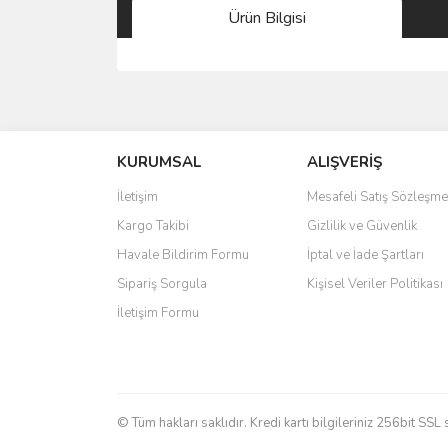
Ürün Bilgisi
Bu ürünün fiyat bilgisi, resim, ürün açıklamalarında 
Görüş ve önerileriniz için teşekkür ederiz.
KURUMSAL
ALIŞVERİŞ
Ürün resmi kalitesiz, bozuk veya görüntülenemiyo
Ürün açıklamasında eksik bilgiler bulunuyor.
İletişim
Mesafeli Satış Sözleşme
Ürün bilgilerinde hatalar bulunuyor.
Kargo Takibi
Gizlilik ve Güvenlik
Ürün fiyatı diğer sitelerden daha pahalı.
Havale Bildirim Formu
İptal ve İade Şartları
Bu ürüne benzer farklı alternatifler olmalı.
Sipariş Sorgula
Kişisel Veriler Politikası
İletişim Formu
© Tüm hakları saklıdır. Kredi kartı bilgileriniz 256bit SSL 