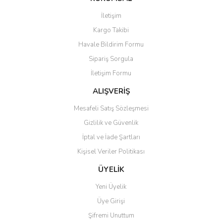
Görüş ve önerileriniz için teşekkür ederiz.
İletişim
Yorum Yaz
Kargo Takibi
Ürün resmi kalitesiz, bozuk veya görüntülenemiyor.
Havale Bildirim Formu
Ürün açıklamasında eksik bilgiler bulunuyor.
Sipariş Sorgula
Ürün bilgilerinde hatalar bulunuyor.
İletişim Formu
Ürün fiyatı diğer sitelerden daha pahalı.
Bu ürüne benzer farklı alternatifler olmalı.
ALIŞVERİŞ
Mesafeli Satış Sözleşmesi
Gizlilik ve Güvenlik
İptal ve İade Şartları
Kişisel Veriler Politikası
Gönder
ÜYELİK
Yeni Üyelik
Üye Girişi
Şifremi Unuttum