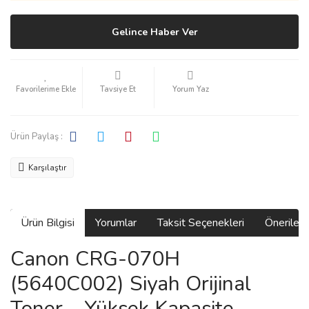
Gelince Haber Ver
Tavsiye Et
Yorum Yaz
Ürün Paylaş :
Karşılaştır
Ürün Bilgisi
Yorumlar
Taksit Seçenekleri
Önerilerin
Canon CRG-070H
(5640C002) Siyah Orijinal
Toner – Yüksek Kapasite