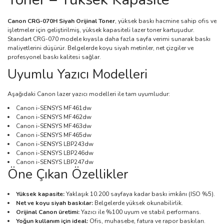
Canon CRG-070H Siyah Orijinal Toner
, yüksek baskı hacmine sahip ofis ve
işletmeler için geliştirilmiş, yüksek kapasiteli lazer toner kartuşudur.
Standart CRG-070 modele kıyasla daha fazla sayfa verimi sunarak baskı
maliyetlerini düşürür. Belgelerde koyu siyah metinler, net çizgiler ve
profesyonel baskı kalitesi sağlar.
Uyumlu Yazıcı Modelleri
Aşağıdaki Canon lazer yazıcı modelleri ile tam uyumludur:
Canon i-SENSYS MF461dw
Canon i-SENSYS MF462dw
Canon i-SENSYS MF463dw
Canon i-SENSYS MF465dw
Canon i-SENSYS LBP243dw
Canon i-SENSYS LBP246dw
Canon i-SENSYS LBP247dw
Öne Çıkan Özellikler
Yüksek kapasite:
Yaklaşık 10.200 sayfaya kadar baskı imkânı (ISO %5).
Net ve koyu siyah baskılar:
Belgelerde yüksek okunabilirlik.
Orijinal Canon üretimi:
Yazıcı ile %100 uyum ve stabil performans.
Yoğun kullanım için ideal:
Ofis, muhasebe, fatura ve rapor baskıları.