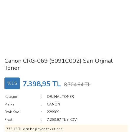
Canon CRG-069 (5091C002) Sarı Orjinal
Toner
7.398,95 TL
%15
8.704,64 TL
Kategori
ORJİNAL TONER
Marka
CANON
Stok Kodu
229989
Fiyat
7.253,87 TL + KDV
773,13 TL den başlayan taksitlerle!