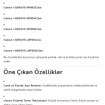
Canon i-SENSYS MF652Cdw
Canon i-SENSYS MF654Cdw
Canon i-SENSYS MF656Cdw
Canon i-SENSYS LBP631Cw
Canon i-SENSYS LBP633Cdw
Bu modellerle kusursuz çalışarak parlak, net ve profesyonel sarı baskılar
üretir.
Öne Çıkan Özellikler
Canlı ve Parlak Sarı Renkler:
Grafiklerde, pazarlama materyallerinde ve
renkli belgelerde üstün kalite.
Canon Orijinal Toner Teknolojisi:
Düşük tozlanma, temiz baskı yüzeyi ve
daha uzun cihaz ömrü.