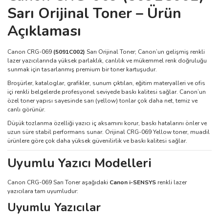
Sarı Orijinal Toner – Ürün
Açıklaması
Canon CRG-069
(5091C002)
Sarı Orijinal Toner; Canon’un gelişmiş renkli
lazer yazıcılarında yüksek parlaklık, canlılık ve mükemmel renk doğruluğu
sunmak için tasarlanmış premium bir toner kartuşudur.
Broşürler, kataloglar, grafikler, sunum çıktıları, eğitim materyalleri ve ofis
içi renkli belgelerde profesyonel seviyede baskı kalitesi sağlar. Canon’un
özel toner yapısı sayesinde sarı (yellow) tonlar çok daha net, temiz ve
canlı görünür.
Düşük tozlanma özelliği yazıcı iç aksamını korur, baskı hatalarını önler ve
uzun süre stabil performans sunar. Orijinal CRG-069 Yellow toner, muadil
ürünlere göre çok daha yüksek güvenilirlik ve baskı kalitesi sağlar.
Uyumlu Yazıcı Modelleri
Canon CRG-069 Sarı Toner aşağıdaki
Canon i-SENSYS
renkli lazer
yazıcılara tam uyumludur:
Uyumlu Yazıcılar