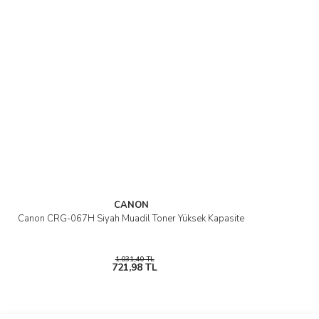
CANON
Canon CRG-067H Siyah Muadil Toner Yüksek Kapasite
1.031,40 TL
721,98 TL