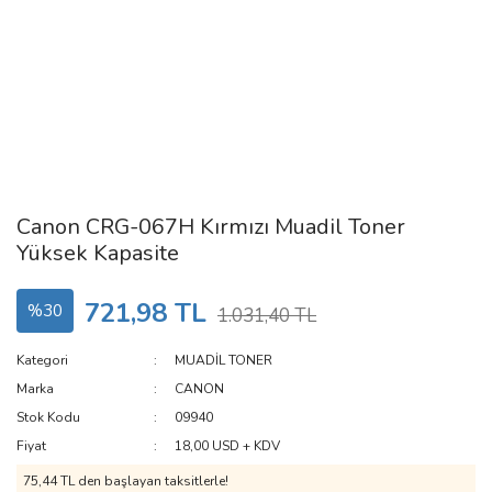
Canon CRG-067H Kırmızı Muadil Toner
Yüksek Kapasite
721,98 TL
%30
1.031,40 TL
Kategori
MUADİL TONER
Marka
CANON
Stok Kodu
09940
Fiyat
18,00 USD + KDV
75,44 TL den başlayan taksitlerle!