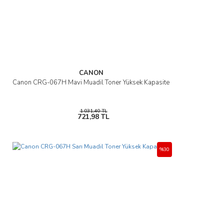
CANON
Canon CRG-067H Mavi Muadil Toner Yüksek Kapasite
1.031,40 TL
721,98 TL
%30