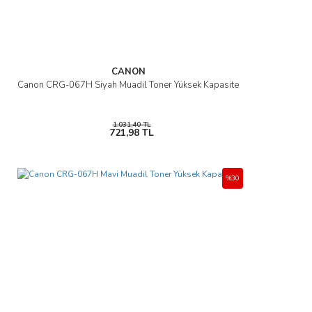
CANON
Canon CRG-067H Siyah Muadil Toner Yüksek Kapasite
1.031,40 TL
721,98 TL
%30