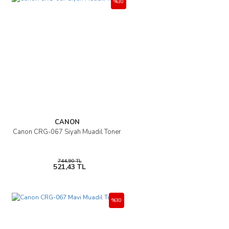
%30
Yorum Yaz
Ürün resmi kalitesiz, bozuk veya görüntülenemiyor.
Ürün açıklamasında eksik bilgiler bulunuyor.
Ürün bilgilerinde hatalar bulunuyor.
Ürün fiyatı diğer sitelerden daha pahalı.
Bu ürüne benzer farklı alternatifler olmalı.
CANON
Canon CRG-067 Siyah Muadil Toner
Gönder
744,90 TL
521,43 TL
%30