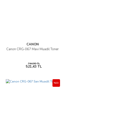
CANON
Canon CRG-067 Mavi Muadil Toner
744,90 TL
521,43 TL
%30