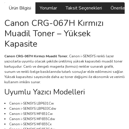
Ürün Bilgisi
Yorumlar
Taksit Seçenekleri
Önerilerin
Canon CRG-067H Kırmızı
Muadil Toner – Yüksek
Kapasite
Canon CRG-067H Kırmızı Muadil Toner
, Canon i-SENSYS renkli lazer
yazıcılarla uyumlu olacak şekilde üretilmiş yüksek kapasiteli muadil toner
kartuşudur. Canlı ve dengeli magenta (kırmızı) renkler sunarak grafik,
sunum ve renkli belge baskılarında tutarlı sonuçlar elde edilmesini sağlar.
Yüksek kapasitesi sayesinde daha az toner değişimi ile ekonomik ve verimli
kullanım imkânı sunar.
Uyumlu Yazıcı Modelleri
Canon i-SENSYS LBP631Cw
Canon i-SENSYS LBP633Cdw
Canon i-SENSYS MF651Cw
Canon i-SENSYS MF655Cdw
Canon i-SENSYS MF655Cx