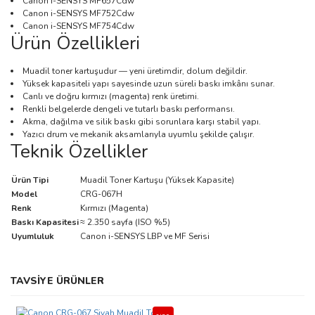
Canon i-SENSYS MF657Cdw
Canon i-SENSYS MF752Cdw
Canon i-SENSYS MF754Cdw
Ürün Özellikleri
Muadil toner kartuşudur — yeni üretimdir, dolum değildir.
Yüksek kapasiteli yapı sayesinde uzun süreli baskı imkânı sunar.
Canlı ve doğru kırmızı (magenta) renk üretimi.
Renkli belgelerde dengeli ve tutarlı baskı performansı.
Akma, dağılma ve silik baskı gibi sorunlara karşı stabil yapı.
Yazıcı drum ve mekanik aksamlarıyla uyumlu şekilde çalışır.
Teknik Özellikler
Ürün Tipi
Muadil Toner Kartuşu (Yüksek Kapasite)
Model
CRG-067H
Renk
Kırmızı (Magenta)
Baskı Kapasitesi
≈ 2.350 sayfa (ISO %5)
Uyumluluk
Canon i-SENSYS LBP ve MF Serisi
Bu ürünün fiyat bilgisi, resim, ürün açıklamalarında ve diğer
TAVSİYE ÜRÜNLER
konularda yetersiz gördüğünüz noktaları öneri formunu kullanarak
Bu ürüne ilk yorumu siz yapın!
tarafımıza iletebilirsiniz.
Görüş ve önerileriniz için teşekkür ederiz.