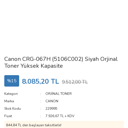
Canon CRG-067H (5106C002) Siyah Orjinal
Toner Yüksek Kapasite
8.085,20 TL
%15
9.512,00 TL
Kategori
ORJİNAL TONER
Marka
CANON
Stok Kodu
229995
Fiyat
7.926,67 TL + KDV
844,84 TL den başlayan taksitlerle!