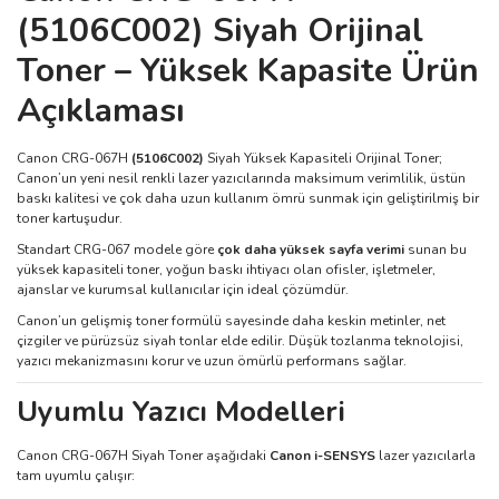
(5106C002) Siyah Orijinal
Toner – Yüksek Kapasite Ürün
Açıklaması
Canon CRG-067H
(5106C002)
Siyah Yüksek Kapasiteli Orijinal Toner;
Canon’un yeni nesil renkli lazer yazıcılarında maksimum verimlilik, üstün
baskı kalitesi ve çok daha uzun kullanım ömrü sunmak için geliştirilmiş bir
toner kartuşudur.
Standart CRG-067 modele göre
çok daha yüksek sayfa verimi
sunan bu
yüksek kapasiteli toner, yoğun baskı ihtiyacı olan ofisler, işletmeler,
ajanslar ve kurumsal kullanıcılar için ideal çözümdür.
Canon’un gelişmiş toner formülü sayesinde daha keskin metinler, net
çizgiler ve pürüzsüz siyah tonlar elde edilir. Düşük tozlanma teknolojisi,
yazıcı mekanizmasını korur ve uzun ömürlü performans sağlar.
Uyumlu Yazıcı Modelleri
Canon CRG-067H Siyah Toner aşağıdaki
Canon i-SENSYS
lazer yazıcılarla
tam uyumlu çalışır: