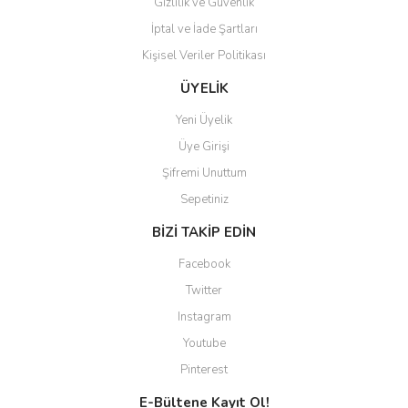
Gizlilik ve Güvenlik
İptal ve İade Şartları
Kişisel Veriler Politikası
Gönder
ÜYELİK
Yeni Üyelik
Üye Girişi
Şifremi Unuttum
Sepetiniz
BİZİ TAKİP EDİN
Facebook
Twitter
Instagram
Youtube
Pinterest
E-Bültene Kayıt Ol!