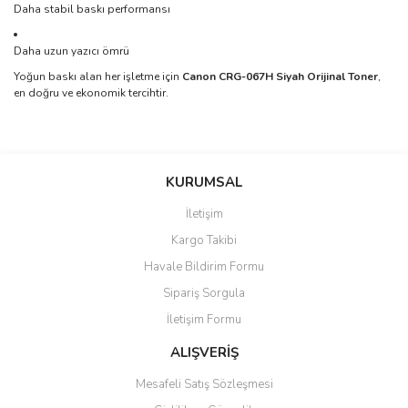
Daha stabil baskı performansı
Daha uzun yazıcı ömrü
Yoğun baskı alan her işletme için
Canon CRG-067H Siyah Orijinal Toner
,
en doğru ve ekonomik tercihtir.
Bu ürünün fiyat bilgisi, resim, ürün açıklamalarında ve diğer
konularda yetersiz gördüğünüz noktaları öneri formunu kullanarak
Bu ürüne ilk yorumu siz yapın!
KURUMSAL
tarafımıza iletebilirsiniz.
Görüş ve önerileriniz için teşekkür ederiz.
İletişim
Yorum Yaz
Kargo Takibi
Ürün resmi kalitesiz, bozuk veya görüntülenemiyor.
Havale Bildirim Formu
Ürün açıklamasında eksik bilgiler bulunuyor.
Sipariş Sorgula
Ürün bilgilerinde hatalar bulunuyor.
İletişim Formu
Ürün fiyatı diğer sitelerden daha pahalı.
Bu ürüne benzer farklı alternatifler olmalı.
ALIŞVERİŞ
Mesafeli Satış Sözleşmesi