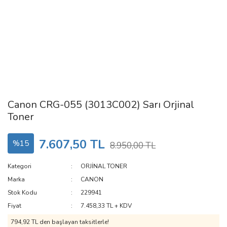
Canon CRG-055 (3013C002) Sarı Orjinal
Toner
7.607,50 TL
%15
8.950,00 TL
Kategori
ORJİNAL TONER
Marka
CANON
Stok Kodu
229941
Fiyat
7.458,33 TL + KDV
794,92 TL den başlayan taksitlerle!