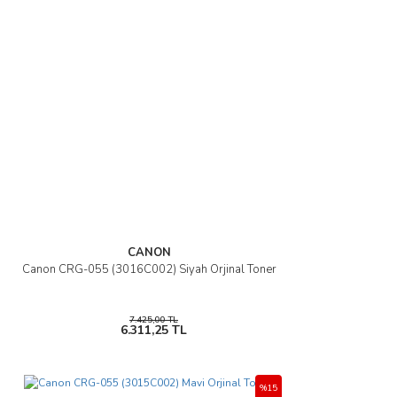
CANON
Canon CRG-055 (3016C002) Siyah Orjinal Toner
7.425,00 TL
6.311,25 TL
%15