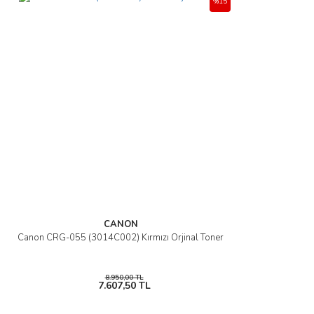
%15
CANON
Canon CRG-055 (3014C002) Kırmızı Orjinal Toner
8.950,00 TL
7.607,50 TL