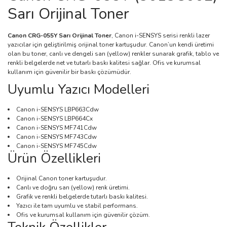
Sarı Orijinal Toner
Canon CRG-055Y Sarı Orijinal Toner
, Canon i-SENSYS serisi renkli lazer
yazıcılar için geliştirilmiş orijinal toner kartuşudur. Canon’un kendi üretimi
olan bu toner, canlı ve dengeli sarı (yellow) renkler sunarak grafik, tablo ve
renkli belgelerde net ve tutarlı baskı kalitesi sağlar. Ofis ve kurumsal
kullanım için güvenilir bir baskı çözümüdür.
Uyumlu Yazıcı Modelleri
Canon i-SENSYS LBP663Cdw
Canon i-SENSYS LBP664Cx
Canon i-SENSYS MF741Cdw
Canon i-SENSYS MF743Cdw
Canon i-SENSYS MF745Cdw
Ürün Özellikleri
Orijinal Canon toner kartuşudur.
Canlı ve doğru sarı (yellow) renk üretimi.
Grafik ve renkli belgelerde tutarlı baskı kalitesi.
Yazıcı ile tam uyumlu ve stabil performans.
Ofis ve kurumsal kullanım için güvenilir çözüm.