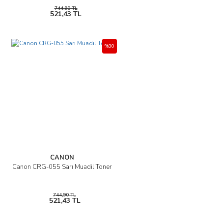
744,90 TL
521,43 TL
%30
CANON
Canon CRG-055 Sarı Muadil Toner
744,90 TL
521,43 TL