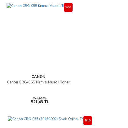
%30
CANON
Canon CRG-055 Kırmızı Muadil Toner
744,90 TL
521,43 TL
%15