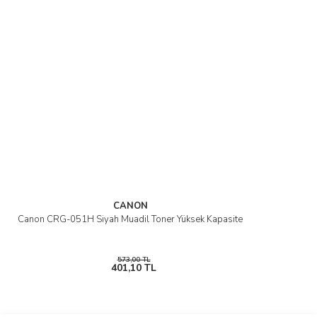
CANON
Canon CRG-051H Siyah Muadil Toner Yüksek Kapasite
573,00 TL
401,10 TL