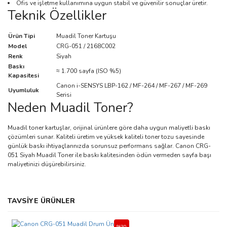
Ofis ve işletme kullanımına uygun stabil ve güvenilir sonuçlar üretir.
Teknik Özellikler
Ürün Tipi
Muadil Toner Kartuşu
Model
CRG-051 / 2168C002
Renk
Siyah
Baskı
≈ 1.700 sayfa (ISO %5)
Kapasitesi
Canon i-SENSYS LBP-162 / MF-264 / MF-267 / MF-269
Uyumluluk
Serisi
Neden Muadil Toner?
Muadil toner kartuşlar, orijinal ürünlere göre daha uygun maliyetli baskı
çözümleri sunar. Kaliteli üretim ve yüksek kaliteli toner tozu sayesinde
günlük baskı ihtiyaçlarınızda sorunsuz performans sağlar. Canon CRG-
051 Siyah Muadil Toner ile baskı kalitesinden ödün vermeden sayfa başı
maliyetinizi düşürebilirsiniz.
Bu ürünün fiyat bilgisi, resim, ürün açıklamalarında ve diğer
TAVSİYE ÜRÜNLER
konularda yetersiz gördüğünüz noktaları öneri formunu kullanarak
Bu ürüne ilk yorumu siz yapın!
tarafımıza iletebilirsiniz.
Görüş ve önerileriniz için teşekkür ederiz.