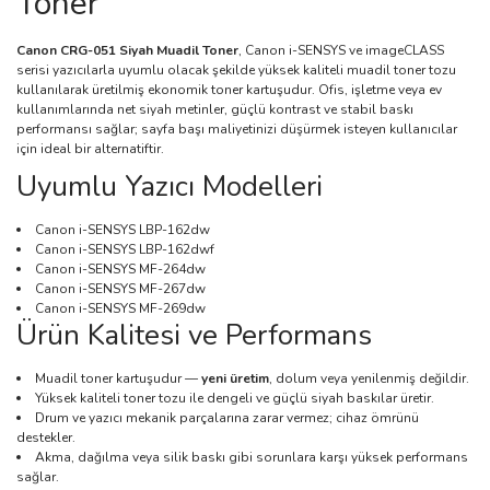
Toner
Canon CRG-051 Siyah Muadil Toner
, Canon i-SENSYS ve imageCLASS
serisi yazıcılarla uyumlu olacak şekilde yüksek kaliteli muadil toner tozu
kullanılarak üretilmiş ekonomik toner kartuşudur. Ofis, işletme veya ev
kullanımlarında net siyah metinler, güçlü kontrast ve stabil baskı
performansı sağlar; sayfa başı maliyetinizi düşürmek isteyen kullanıcılar
için ideal bir alternatiftir.
Uyumlu Yazıcı Modelleri
Canon i-SENSYS LBP-162dw
Canon i-SENSYS LBP-162dwf
Canon i-SENSYS MF-264dw
Canon i-SENSYS MF-267dw
Canon i-SENSYS MF-269dw
Ürün Kalitesi ve Performans
Muadil toner kartuşudur —
yeni üretim
, dolum veya yenilenmiş değildir.
Yüksek kaliteli toner tozu ile dengeli ve güçlü siyah baskılar üretir.
Drum ve yazıcı mekanik parçalarına zarar vermez; cihaz ömrünü
destekler.
Akma, dağılma veya silik baskı gibi sorunlara karşı yüksek performans
sağlar.