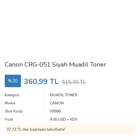
Canon CRG-051 Siyah Muadil Toner
360,99 TL
%30
515,70 TL
Kategori
MUADİL TONER
Marka
CANON
Stok Kodu
09986
Fiyat
9,00 USD + KDV
37,72 TL den başlayan taksitlerle!