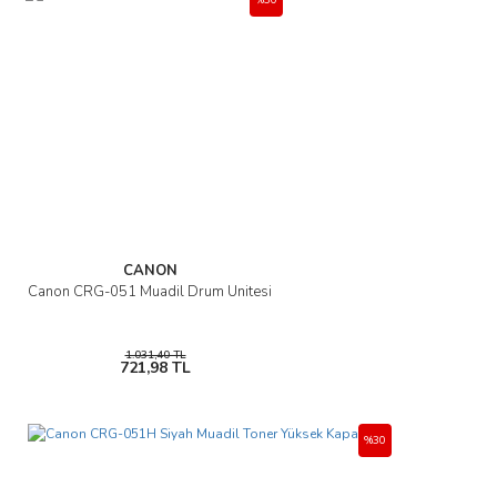
%30
Yorum Yaz
Ürün resmi kalitesiz, bozuk veya görüntülenemiyor.
Ürün açıklamasında eksik bilgiler bulunuyor.
Ürün bilgilerinde hatalar bulunuyor.
Ürün fiyatı diğer sitelerden daha pahalı.
Bu ürüne benzer farklı alternatifler olmalı.
CANON
Canon CRG-051 Muadil Drum Ünitesi
Gönder
1.031,40 TL
721,98 TL
%30