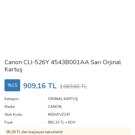
Canon CLI-526Y 4543B001AA Sarı Orjinal
Kartuş
909,16 TL
%15
1.069,60 TL
Kategori
ORJİNAL KARTUŞ
Marka
CANON
Stok Kodu
NSSVFVZ24T
Fiyat
891,33 TL + KDV
95,00 TL den başlayan taksitlerle!