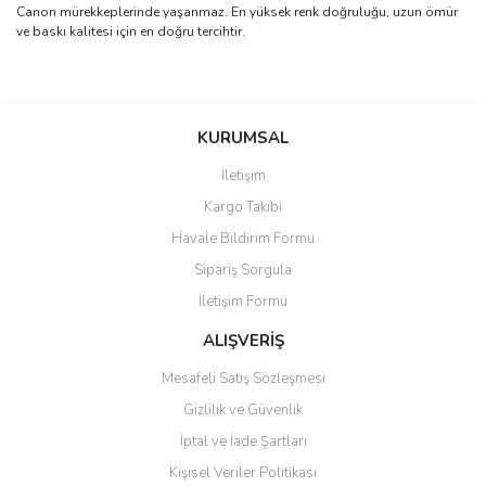
Canon mürekkeplerinde yaşanmaz. En yüksek renk doğruluğu, uzun ömür
ve baskı kalitesi için en doğru tercihtir.
Bu ürünün fiyat bilgisi, resim, ürün açıklamalarında ve diğer
konularda yetersiz gördüğünüz noktaları öneri formunu kullanarak
Bu ürüne ilk yorumu siz yapın!
KURUMSAL
tarafımıza iletebilirsiniz.
Görüş ve önerileriniz için teşekkür ederiz.
İletişim
Yorum Yaz
Kargo Takibi
Ürün resmi kalitesiz, bozuk veya görüntülenemiyor.
Havale Bildirim Formu
Ürün açıklamasında eksik bilgiler bulunuyor.
Sipariş Sorgula
Ürün bilgilerinde hatalar bulunuyor.
İletişim Formu
Ürün fiyatı diğer sitelerden daha pahalı.
Bu ürüne benzer farklı alternatifler olmalı.
ALIŞVERİŞ
Mesafeli Satış Sözleşmesi
Gizlilik ve Güvenlik
İptal ve İade Şartları
Kişisel Veriler Politikası
Gönder