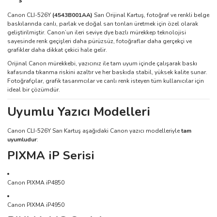
Canon CLI-526Y
(4543B001AA)
Sarı Orijinal Kartuş, fotoğraf ve renkli belge
baskılarında canlı, parlak ve doğal sarı tonları üretmek için özel olarak
geliştirilmiştir. Canon’un ileri seviye dye bazlı mürekkep teknolojisi
sayesinde renk geçişleri daha pürüzsüz, fotoğraflar daha gerçekçi ve
grafikler daha dikkat çekici hale gelir.
Orijinal Canon mürekkebi, yazıcınız ile tam uyum içinde çalışarak baskı
kafasında tıkanma riskini azaltır ve her baskıda stabil, yüksek kalite sunar.
Fotoğrafçılar, grafik tasarımcılar ve canlı renk isteyen tüm kullanıcılar için
ideal bir çözümdür.
Uyumlu Yazıcı Modelleri
Canon CLI-526Y Sarı Kartuş aşağıdaki Canon yazıcı modelleriyle
tam
uyumludur
:
PIXMA iP Serisi
Canon PIXMA iP4850
Canon PIXMA iP4950