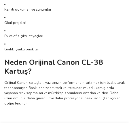
Renkli doküman ve sunumlar
Okul projeleri
Ev ve ofis çıktı ihtiyaçları
Grafik içerikli baskılar
Neden Orijinal Canon CL-38
Kartuş?
Orijinal Canon kartuşları, yazıcınızın performansını artırmak için özel olarak
tasarlanmıştır. Baskılarınızda tutarlı kalite sunar, muadil kartuşlarda
yaşanan renk sapmaları ve mürekkep sorunlarını ortadan kaldırır. Daha
uzun ömürlü, daha güvenilir ve daha profesyonel baskı sonuçları için en
doğru tercihtir.
Bu ürünün fiyat bilgisi, resim, ürün açıklamalarında ve diğer
konularda yetersiz gördüğünüz noktaları öneri formunu kullanarak