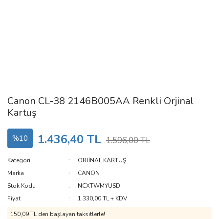
Canon CL-38 2146B005AA Renkli Orjinal
Kartuş
1.436,40 TL
%10
1.596,00 TL
Kategori
ORJİNAL KARTUŞ
Marka
CANON
Stok Kodu
NCXTWMYUSD
Fiyat
1.330,00 TL + KDV
150,09 TL den başlayan taksitlerle!