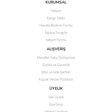
Bu ürüne ilk yorumu siz yapın!
KURUMSAL
tarafımıza iletebilirsiniz.
Görüş ve önerileriniz için teşekkür ederiz.
İletişim
Yorum Yaz
Kargo Takibi
Ürün resmi kalitesiz, bozuk veya görüntülenemiyor.
Havale Bildirim Formu
Ürün açıklamasında eksik bilgiler bulunuyor.
Sipariş Sorgula
Ürün bilgilerinde hatalar bulunuyor.
İletişim Formu
Ürün fiyatı diğer sitelerden daha pahalı.
Bu ürüne benzer farklı alternatifler olmalı.
ALIŞVERİŞ
Mesafeli Satış Sözleşmesi
Gizlilik ve Güvenlik
İptal ve İade Şartları
Kişisel Veriler Politikası
Gönder
ÜYELİK
Yeni Üyelik
Üye Girişi
Şifremi Unuttum