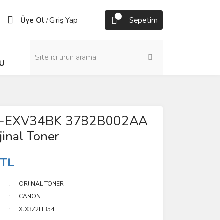
Üye Ol
Giriş Yap
Sepetim
/
U
C-EXV34BK 3782B002AA
jinal Toner
 TL
ORJİNAL TONER
CANON
XJX3Z2HB54