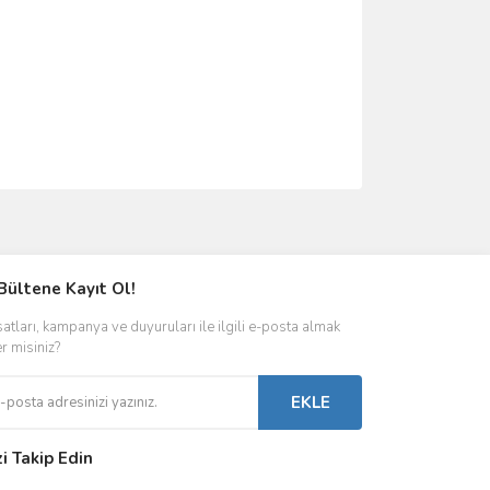
ımıza iletebilirsiniz.
Bültene Kayıt Ol!
satları, kampanya ve duyuruları ile ilgili e-posta almak
er misiniz?
EKLE
zi Takip Edin