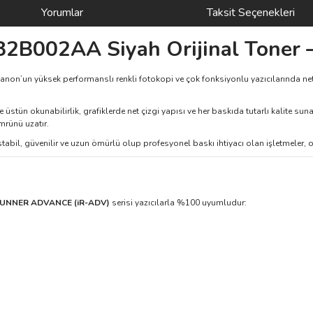
Yorumlar
Taksit Seçenekleri
B002AA Siyah Orijinal Toner –
Canon’un yüksek performanslı renkli fotokopi ve çok fonksiyonlu yazıcılarında net
stün okunabilirlik, grafiklerde net çizgi yapısı ve her baskıda tutarlı kalite suna
mrünü uzatır.
abil, güvenilir ve uzun ömürlü olup profesyonel baskı ihtiyacı olan işletmeler, of
RUNNER ADVANCE (iR-ADV)
serisi yazıcılarla %100 uyumludur: