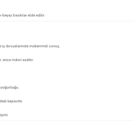
beyaz baskılar elde edilir.
ve iş dosyalarında mükemmel sonuç.
 arıza riskini azaltır.
 yoğunluğu.
deal kapasite.
işimi.