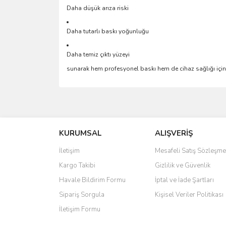
Daha düşük arıza riski
Daha tutarlı baskı yoğunluğu
Daha temiz çıktı yüzeyi
sunarak hem profesyonel baskı hem de cihaz sağlığı için 
Bu ürünün fiyat bilgisi, resim, ürün açıklamalarında 
Görüş ve önerileriniz için teşekkür ederiz.
KURUMSAL
ALIŞVERİŞ
Ürün resmi kalitesiz, bozuk veya görüntülenemiyo
Ürün açıklamasında eksik bilgiler bulunuyor.
İletişim
Mesafeli Satış Sözleşme
Ürün bilgilerinde hatalar bulunuyor.
Kargo Takibi
Gizlilik ve Güvenlik
Ürün fiyatı diğer sitelerden daha pahalı.
Havale Bildirim Formu
İptal ve İade Şartları
Bu ürüne benzer farklı alternatifler olmalı.
Sipariş Sorgula
Kişisel Veriler Politikası
İletişim Formu