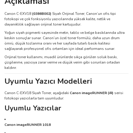
Açıklaması
Canon C-EXV18
(0386B002)
Siyah Orijinal Toner; Canon’un ofis tipi
fotokopi ve çok fonksiyonlu yazıcılarında yüksek kalite, netlik ve
dayanıklılık sağlayan orijinal toner kartuşudur.
Yoğun siyah pigmenti sayesinde metin, tablo ve belge baskılarında ultra
keskin sonuçlar sunar. Canon’un özel toner formülü; daha uzun drum
ömrü, düşük tozlanma oranı ve her sayfada tutarlı baskı kalitesi
sağlayarak profesyonel ofis ortamları için ideal performans sunar.
Orijinal toner kullanımı, muadil ürünlerde sıkça görülen soluk baskı,
çizgilenme, yazıcıya zarar verme ve düşük verim gibi sorunları ortadan
kaldırır.
Uyumlu Yazıcı Modelleri
Canon C-EXV18 Siyah Toner, aşağıdaki
Canon imageRUNNER (iR)
serisi
fotokopi yazıcılarla tam uyumludur:
Uyumlu Yazıcılar
Canon imageRUNNER 1018