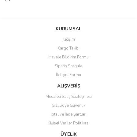
Bu ürünün fiyat bilgisi, resim, ürün açıklamalarında ve diğer
konularda yetersiz gördüğünüz noktaları öneri formunu kullanarak
Bu ürüne ilk yorumu siz yapın!
KURUMSAL
tarafımıza iletebilirsiniz.
Görüş ve önerileriniz için teşekkür ederiz.
İletişim
Yorum Yaz
Kargo Takibi
Ürün resmi kalitesiz, bozuk veya görüntülenemiyor.
Havale Bildirim Formu
Ürün açıklamasında eksik bilgiler bulunuyor.
Sipariş Sorgula
Ürün bilgilerinde hatalar bulunuyor.
İletişim Formu
Ürün fiyatı diğer sitelerden daha pahalı.
Bu ürüne benzer farklı alternatifler olmalı.
ALIŞVERİŞ
Mesafeli Satış Sözleşmesi
Gizlilik ve Güvenlik
İptal ve İade Şartları
Kişisel Veriler Politikası
Gönder
ÜYELİK