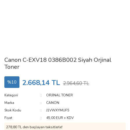
Canon C-EXV18 0386B002 Siyah Orjinal
Toner
2.668,14 TL
%10
2.964,60 TL
Kategori
ORJİNAL TONER
Marka
CANON
Stok Kodu
J1VWXYMUF5
Fiyat
45,00 EUR + KDV
278,80 TL den başlayan taksitlerle!